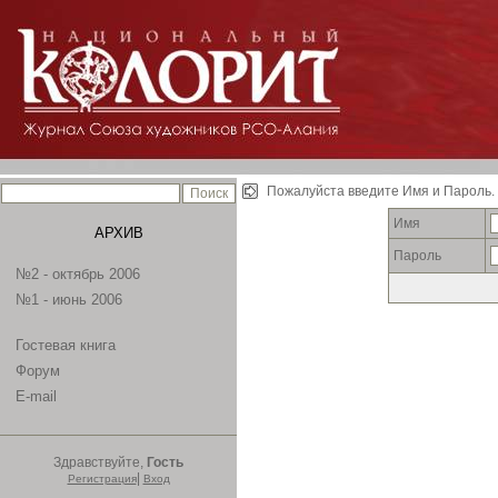
Пожалуйста введите Имя и Пароль.
Имя
АРХИВ
Пароль
№2 - октябрь 2006
№1 - июнь 2006
Гостевая книга
Форум
E-mail
Здравствуйте,
Гость
|
Регистрация
Вход