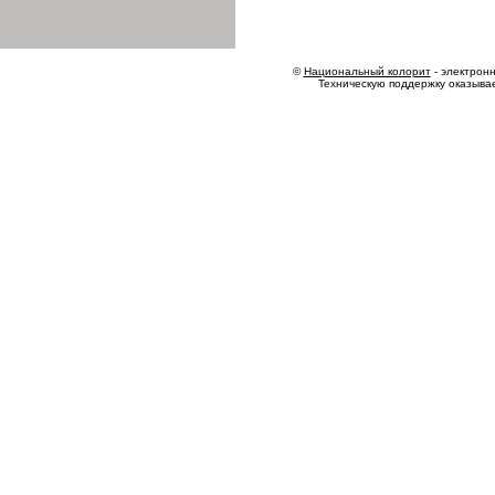
©
Национальный колорит
- электронн
Техническую поддержку оказыва