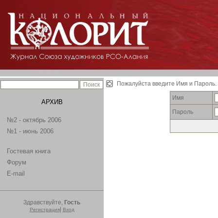
Пожалуйста введите Имя и Пароль.
Имя
АРХИВ
Пароль
№2 - октябрь 2006
№1 - июнь 2006
Гостевая книга
Форум
E-mail
Здравствуйте,
Гость
|
Регистрация
Вход