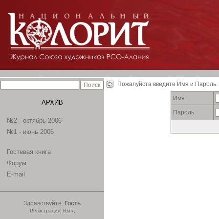
Пожалуйста введите Имя и Пароль.
Имя
АРХИВ
Пароль
№2 - октябрь 2006
№1 - июнь 2006
Гостевая книга
Форум
E-mail
Здравствуйте,
Гость
|
Регистрация
Вход