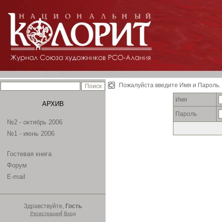
Пожалуйста введите Имя и Пароль.
Имя
АРХИВ
Пароль
№2 - октябрь 2006
№1 - июнь 2006
Гостевая книга
Форум
E-mail
Здравствуйте,
Гость
|
Регистрация
Вход