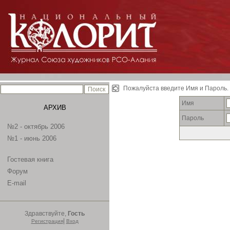
Пожалуйста введите Имя и Пароль.
Имя
АРХИВ
Пароль
№2 - октябрь 2006
№1 - июнь 2006
Гостевая книга
Форум
E-mail
Здравствуйте,
Гость
|
Регистрация
Вход