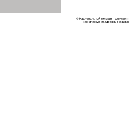
©
Национальный колорит
- электронн
Техническую поддержку оказыва