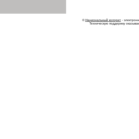
©
Национальный колорит
- электронн
Техническую поддержку оказыва