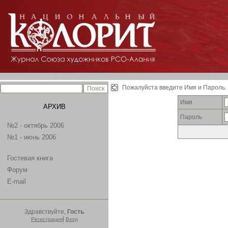
Пожалуйста введите Имя и Пароль.
Имя
АРХИВ
Пароль
№2 - октябрь 2006
№1 - июнь 2006
Гостевая книга
Форум
E-mail
Здравствуйте,
Гость
|
Регистрация
Вход