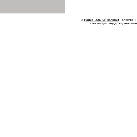
©
Национальный колорит
- электронн
Техническую поддержку оказыва