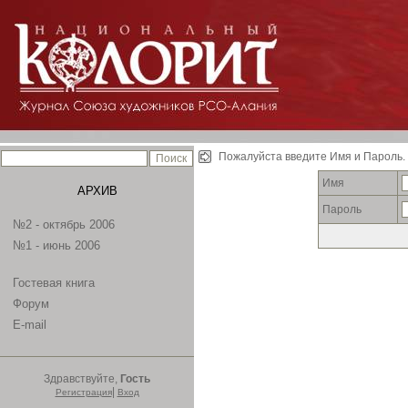
Пожалуйста введите Имя и Пароль.
Имя
АРХИВ
Пароль
№2 - октябрь 2006
№1 - июнь 2006
Гостевая книга
Форум
E-mail
Здравствуйте,
Гость
|
Регистрация
Вход