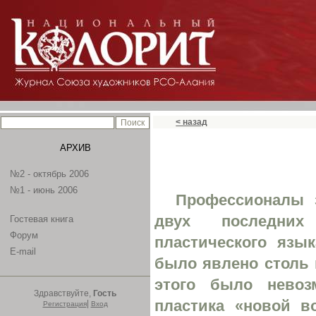
< назад
АРХИВ
№2 - октябрь 2006
№1 - июнь 2006
Профессионалы 
двух последних
Гостевая книга
Форум
пластического язы
E-mail
было явлено столь 
этого было невоз
Здравствуйте,
Гость
пластика «новой в
|
Регистрация
Вход