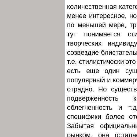
количественная катег
менее интересное, но
по меньшей мере, т
тут понимается ст
творческих индиви
созвездие блистатель
т.е. стилистически эт
есть еще один сущ
популярный и коммерч
отрадно. Но сущест
подверженность к
облегченность и т.
специфики более от
Забытая официальн
рынком, она остал