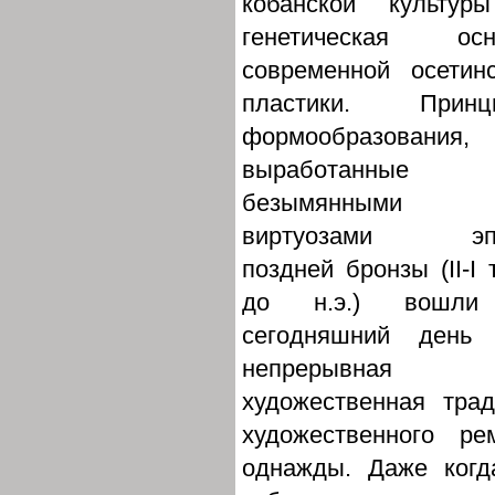
кобанской культур
генетическая осн
современной осетин
пластики. Принц
формообразования,
выработанные
безымянными
виртуозами эп
поздней бронзы (II-I 
до н.э.) вошл
сегодняшний день 
непрерывная
художественная тра
художественного р
однажды. Даже когд