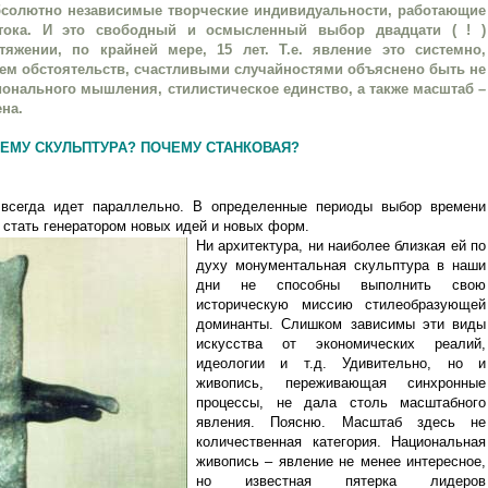
абсолютно независимые творческие индивидуальности, работающие
отока. И это свободный и осмысленный выбор двадцати ( ! )
яжении, по крайней мере, 15 лет. Т.е. явление это системно,
ем обстоятельств, счастливыми случайностями объяснено быть не
онального мышления, стилистическое единство, а также масштаб –
на.
ЕМУ СКУЛЬПТУРА? ПОЧЕМУ СТАНКОВАЯ?
 всегда идет параллельно. В определенные периоды выбор времени
 стать генератором новых идей и новых форм.
Ни архитектура, ни наиболее близкая ей по
духу монументальная скульптура в наши
дни не способны выполнить свою
историческую миссию стилеобразующей
доминанты. Слишком зависимы эти виды
искусства от экономических реалий,
идеологии и т.д. Удивительно, но и
живопись, переживающая синхронные
процессы, не дала столь масштабного
явления. Поясню. Масштаб здесь не
количественная категория. Национальная
живопись – явление не менее интересное,
но известная пятерка лидеров