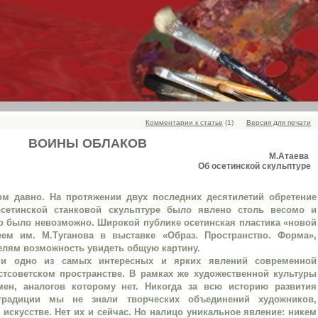
Комментарии к статье
(1)
Версия для печати
ВОИНЫ ОБЛАКОВ
М.Атаева
Об осетинской скульптуре
м давно. На протяжении двух последних десятилетий обретение
осетинской станковой скульптуре было явлено столь весомо и
ого было невозможно. Широкой публике осетинская пластика «новой
ем им. М.Туганова в выставке «Образ. Пространство. Форма»,
елям возможность увидеть общую картину.
тии одно из самых интересных и ярких явлений современной
стсоветском пространстве. В рамках же художественной культуры
ен, аналогов которому нет. Никогда за всю историю развития
традиции мы не знали творческих объединений художников,
скусстве. Нет их и сейчас. Но налицо уникальное явление: никем