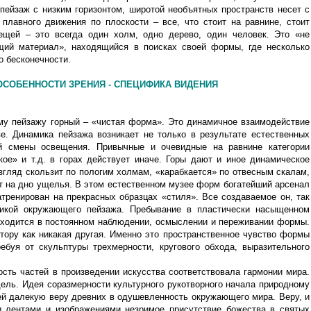
пейзаж с низким горизонтом, широтой необъятных пространств несет с
 плавного движения по плоскости – все, что стоит на равнине, стоит
ещей – это всегда один холм, одно дерево, один человек. Это «не
щий материал», находящийся в поисках своей формы, где несколько
о бесконечности.
ОСОБЕННОСТИ ЗРЕНИЯ - СПЕЦИФИКА ВИДЕНИЯ
му пейзажу горный – «чистая форма». Это динамичное взаимодействие
е. Динамика пейзажа возникает не только в результате естественных
й смены освещения. Привычные и очевидные на равнине категории
ое» и т.д. в горах действует иначе. Горы дают и иное динамическое
згляд скользит по пологим холмам, «карабкается» по отвесным скалам,
ит на дно ущелья. В этом естественном музее форм богатейший арсенал
атренирован на прекрасных образцах «стиля». Все создаваемое он, так
оникой окружающего пейзажа. Пребывание в пластически насыщенном
находится в постоянном наблюдении, осмыслении и переживании формы.
тору как никакая другая. Именно это пространственное чувство формы
ебуя от скульптуры трехмерности, кругового обхода, выразительного
сть частей в произведении искусства соответствовала гармонии мира.
дель. Идея соразмерности культурного рукотворного начала природному
ей далекую веру древних в одушевленность окружающего мира. Веру, и
 лентами и изображениями незримое присутствие божества в святых