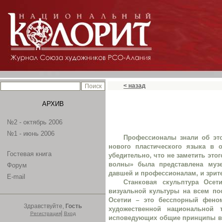
< назад
АРХИВ
№2 - октябрь 2006
№1 - июнь 2006
Профессионалы знали об это
нового пластического языка в 
Гостевая книга
убедительно, что не заметить эт
волны» была представлена музе
Форум
давшей и профессионалам, и зрит
E-mail
Станковая скульптура Осе
визуальной культуры на всем по
Осетии – это бесспорный феном
Здравствуйте,
Гость
художественной национальной 
|
Регистрация
Вход
исповедующих общие принципы в и