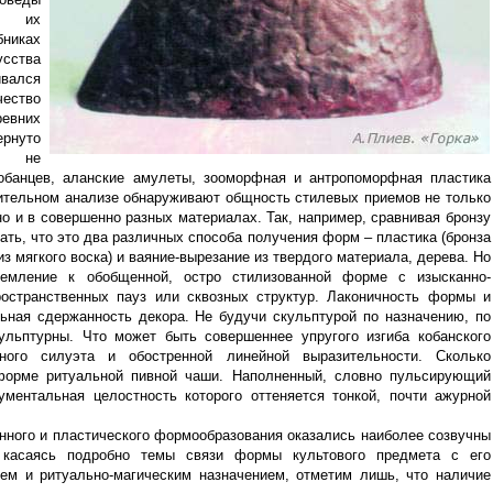
и их
бниках
усства
ивался
чество
евних
ернуто
я не
обанцев, аланские амулеты, зооморфная и антропоморфная пластика
ительном анализе обнаруживают общность стилевых приемов не только
но и в совершенно разных материалах. Так, например, сравнивая бронзу
вать, что это два различных способа получения форм – пластика (бронза
з мягкого воска) и ваяние-вырезание из твердого материала, дерева. Но
ремление к обобщенной, остро стилизованной форме с изысканно-
остранственных пауз или сквозных структур. Лаконичность формы и
льная сдержанность декора. Не будучи скульптурой по назначению, по
льптурны. Что может быть совершеннее упругого изгиба кобанского
нного силуэта и обостренной линейной выразительности. Сколько
 форме ритуальной пивной чаши. Наполненный, словно пульсирующий
ументальная целостность которого оттеняется тонкой, почти ажурной
нного и пластического формообразования оказались наиболее созвучны
 касаясь подробно темы связи формы культового предмета с его
м и ритуально-магическим назначением, отметим лишь, что наличие