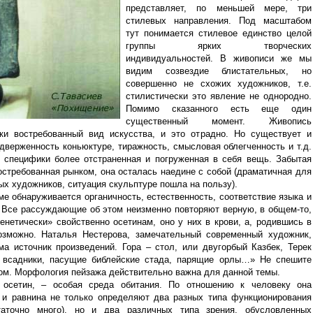
представляет, по меньшей мере, три
стилевых направления. Под масштабом
тут понимается стилевое единство целой
группы ярких творческих
индивидуальностей. В живописи же мы
видим созвездие блистательных, но
совершенно не схожих художников, т.е.
стилистически это явление не однородно.
Помимо сказанного есть еще один
существенный момент. Живопись
ки востребованный вид искусства, и это отрадно. Но существует и
дверженность коньюктуре, тиражность, смысловая облегченность и т.д.
й специфики более отстраненная и погруженная в себя вещь. Забытая
стребованная рынком, она осталась наедине с собой (драматичная для
ных художников, ситуация скульптуре пошла на пользу).
ме обнаруживается органичность, естественность, соответствие языка и
 Все рассуждающие об этом неизменно повторяют верную, в общем-то,
енетически» свойственно осетинам, оно у них в крови, а, родившись в
озможно. Наталья Нестерова, замечательный современный художник,
ма источник произведений. Гора – стол, или двугорбый Казбек, Терек
е всадники, пасущие библейские стада, парящие орлы…» Не спешите
зом. Морфология пейзажа действительно важна для данной темы.
 осетин, – особая среда обитания. По отношению к человеку она
ы и равнина не только определяют два разных типа функционирования
таточно много), но и два различных типа зрения, обусловленных