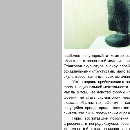
наиболее популярный и коммерчес
оборотная сторона этой медали – по
Станковая скульптура в силу свое
официальными структурами, мало во
скульпторов, как и для всех осталь
Уже в первом приближении к те
формы национальной ментальности.
мысль о том, что чувство формы «г
Осетии, не стать скульптором нев
сказала об этом так: «Осетия – са
несущейся среди города, одиноки
считать это лишь поэтическим обра
Горы, воспитавшие поколения
агрессивна и непредсказуема. Гор
культуры (об этом написано дос