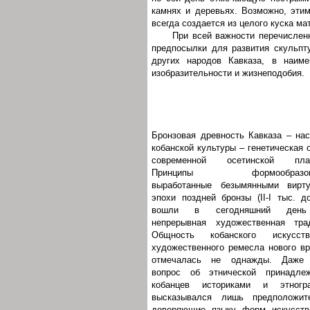
камнях и деревьях. Возможно, эти
всегда создается из целого куска м
При всей важности перечислен
предпосылки для развития скульпту
других народов Кавказа, в наим
изобразительности и жизнеподобия.
Бронзовая древность Кавказа – на
кобанской культуры – генетическая 
современной осетинской плас
Принципы формообразова
выработанные безымянными вирту
эпохи поздней бронзы (II-I тыс. до
вошли в сегодняшний день
непрерывная художественная тра
Общность кобанского искусс
художественного ремесла нового в
отмечалась не однажды. Даже 
вопрос об этнической принадлеж
кобанцев историками и этногр
высказывался лишь предположите
доверяющие языку форм искусств