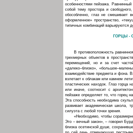
особенностями пейзажа. Равнинный 
собой тему простора и свободного,
обособленно, глаз не смешивает в
оформленное» пространство, «теку
типичных комбинаций варьируются д
ГОРЦЫ - 
В противоположность равнинно
трехмерных объектов в пространств
перемещений, но и за счет часто
«далеко–близко», «большое–маленьк
взаимодействие предмета и фона. В
взлетает к облакам или камнем лет
пластических находок. Глаз горца н
или иначе, соотносит с архитект
пейзаже определяет то, что горец 
Эта способность необходима скульп
развивает академическая школа, тр
силуэта с любой точки зрения.
«Необходимо, чтобы соразмерно
Это – вечный закон», – говорил Бур
близка осетинской душе, сохранивш
по сей день отмечающую пестрыми