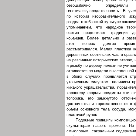
безошибочно определял
генетическуюродственность. В уче
по истории изобразительного иск
раздел о кобанской культуре заканч
упоминанием, что народное твор
осетин продолжает традиции др
кобанцев. Более детально и разв
этот вопрос долгое врем
рассматривался. Малая пластика к
деревянных осетинских чаш в сравн
на различных исторических этапах, 
и резьбу по дереву нельзя не учиты
отливается по модели вылепленной и
в обоих случаях проявляется ст
утонченным силуэтом, наличием пр
никакого украшательства, поразите
характеру формы предметы эти ску
топорика, его замкнутого отточе
достоинства и торжественности в
объем основного тела сосуда, мон
пластикой ручек.
Подобные принципы композицио
скульпторам нашего времени. Не
смысловым, сакральным содержание