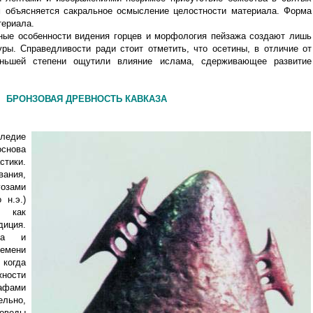
м объясняется сакральное осмысление целостности материала. Форма
атериала.
ные особенности видения горцев и морфология пейзажа создают лишь
ры. Справедливости ради стоит отметить, что осетины, в отличие от
еньшей степени ощутили влияние ислама, сдерживающее развитие
БРОНЗОВАЯ ДРЕВНОСТЬ КАВКАЗА
следие
основа
тики.
ния,
озами
 н.э.)
 как
диция.
тва и
ремени
когда
ности
афами
льно,
оведы