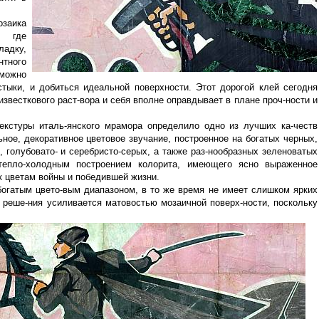
заика
, где
ладку,
тного
можно
тыки, и добиться идеальной поверхности. Этот дорогой клей сегодня
известкового раст-вора и себя вполне оправдывает в плане проч-ности и
текстуры италь-янского мрамора определило одно из лучших ка-честв
ное, декоративное цветовое звучание, построенное на богатых черных,
 голубовато- и серебристо-серых, а также раз-нообразных зеленоватых
тепло-холодным построением колорита, имеющего ясно выраженное
к цветам войны и победившей жизни.
богатым цвето-вым диапазоном, в то же время не имеет слишком ярких
о реше-ния усиливается матовостью мозаичной поверх-ности, поскольку