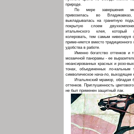
природе.
По мере завершения мо
привозилась во Владикавказ
выкладывалась на гранитную подк
покрытую слоем двухкомпонен
итальянского клея, который 
колеровать, тем самым нивелируя с
приме-няется вместо традиционного 
удобства в работе.
Именно богатство оттенков и 
мозаичной панорамы - ее выразитель
нюансированных красных и розо-вых,
тонах, объединенных ло-кальным 
символическое нача-ло, выходящее 
Итальянский мрамор, обладая 
оттенков. Приглушенность цветовог
не был применен защитный лак.