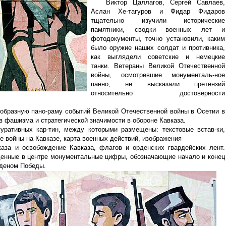
Виктор Цаллагов, Сергей Савлаев,
Аслан Хе-тагуров и Фидар Фидаров
тщательно изучили исторические
памятники, сводки военных лет и
фотодокументы, точно установили, каким
было оружие наших солдат и противника,
как выглядели советские и немецкие
танки. Ветераны Великой Отечественной
войны, осмотревшие монументаль-ное
панно, не высказали претензий
относительно достоверности
еобразную пано-раму событий Великой Отечественной войны в Осетии в
в фашизма и стратегической значимости в обороне Кавказа.
уративных кар-тин, между которыми размещены: текстовые встав-ки,
 войны на Кавказе, карта военных действий, изображения
аза и освобождение Кавказа, флагов и орденских гвардейских лент.
енные в центре монументальные цифры, обозначающие начало и конец
рденом Победы.