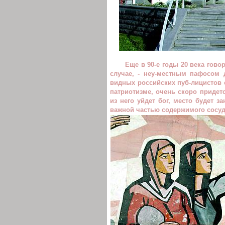
Еще в 90-е годы 20 века гово
случае, - неу-местным пафосом 
видных российских пуб-лицистов с
патриотизме, очень скоро придет
из него уйдет бог, место будет 
важной частью содержимого сосуд