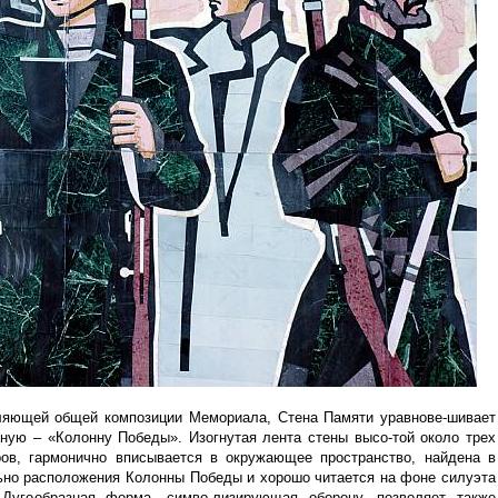
ляющей общей композиции Мемориала, Стена Памяти уравнове-шивает
авную – «Колонну Победы». Изогнутая лента стены высо-той около трех
ов, гармонично вписывается в окружающее пространство, найдена в
ьно расположения Колонны Победы и хорошо читается на фоне силуэта
Дугообразная форма, симво-лизирующая оборону, позволяет также