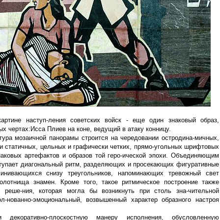
артине наступ-ления советских войск - еще один знаковый образ,
х чертах:Исса Плиев на коне, ведущий в атаку конницу.
тура мозаичной панорамы строится на чередовании остродина-мичных,
и статичных, цельных и графически четких, прямо-угольных шрифтовых
знаковых артефактов и образов той геро-ической эпохи. Объединяющим
тупает диагональный ритм, разделяющих и просекающих фигуративные
линивающихся снизу треугольников, напоминающих тревожный свет
олотнища знамен. Кроме того, такое ритмическое построение также
ь реше-ния, которая могла бы возникнуть при столь зна-чительной
ол-нованно-эмоциональный, возвышенный характер образного настроя
 декоративно-плоскостную манеру исполнения, обусловленную