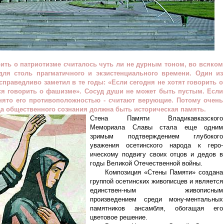
рить о патриотизме считалось чуть ли не дурным тоном, во всяком
для столь прагматичного и экзистенциального времени. Один из
праведливо заметил в те годы: «Если сегодня не хотят говорить о
ся говорить о фашизме». Сосуд души не может быть пустым. Если
занято его противоположностью - считают верующие. Потому очень
а общественного сознания должна быть историческая память.
Стена Памяти Владикавказского
Мемориала Славы стала еще одним
зримым подтверждением глубокого
уважения осетинского народа к геро-
ическому подвигу своих отцов и дедов в
годы Великой Отечественной войны.
Композиция «Стены Памяти» создана
группой осетинских живописцев и является
единствен-ным живописным
произведением среди мону-ментальных
памятников ансамбля, обогащая его
цветовое решение.