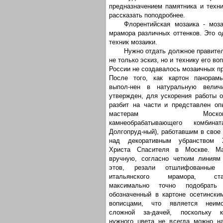
предназначением памятника и техни
рассказать поподробнее.
Флорентийская мозаика - моза
мрамора различных оттенков. Это о
техник мозаики.
Нужно отдать должное правител
не только эскиз, но и технику его в
России не создавалось мозаичных п
После того, как картон панорам
выпол-нен в натуральную велич
утвержден, для ускорения работы 
разбит на части и представлен о
мастерам Московск
камнеобрабатывающего комбинат
Долгопруд-ный), работавшим в свое
над декоративным убранством 
Христа Спасителя в Москве. Ма
вручную, согласно четким линиям
этов, резали отшлифованные 
итальянского мрамора, ста
максимально точно подобрать 
обозначенный в картоне осетински
вописцами, что является неимо
сложной за-дачей, поскольку к
нужного цвета не всегда можно н