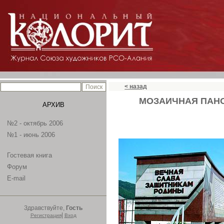
< назад
МОЗАИЧНАЯ ПАН
АРХИВ
№2 - октябрь 2006
№1 - июнь 2006
Гостевая книга
Форум
E-mail
Здравствуйте,
Гость
|
Регистрация
Вход