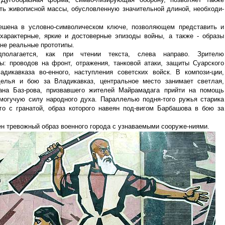
ть живописной массы, обусловленную значительной длиной, необходи-
ешена в условно-символическом ключе, позволяющем представить и
характерные, яркие и достоверные эпизоды войны, а также - образы
не реальные прототипы.
полагается, как при чтении текста, слева направо. Зрителю
ы: проводов на фронт, отражения, танковой атаки, защиты Суарского
дикавказа во-енного, наступления советских войск. В компози-ции,
елья и бою за Владикавказ, центральное место занимает светлая,
ана Баз-рова, призвавшего жителей Майрамадага прийти на помощь
огучую силу народного духа. Параллелью подня-того ружья старика
го с гранатой, образ которого навеян под-вигом Барбашова в бою за
н тревожный образ военного города с узнаваемыми сооруже-ниями.