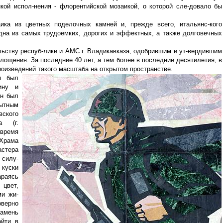
кой испол-нения - флорентийской мозаикой, о которой сле-довало бы
ика из цветных поделочных камней и, прежде всего, итальянс-кого
дна из самых трудоемких, дорогих и эффектных, а также долговечных
ьству респуб-лики и АМС г. Владикавказа, одобрившим и ут-вердившим
оплощения. За последние 40 лет, а тем более в последние десятилетия, в
роизведений такого масштаба на открытом пространстве.
ы был
ину и
он был
пытным
ого
а (г.
 время
Храма
стера
 силу-
куски
раясь
цвет,
ми жи-
верно
амень
айти в