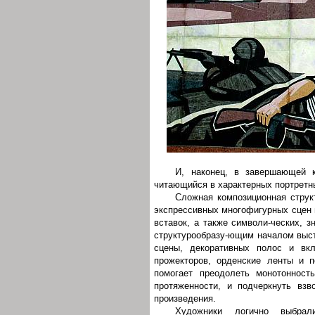
И, наконец, в завершающей к
читающийся в характерных портретны
Сложная композиционная струк
экспрессивных многофигурных сцен 
вставок, а также символи-ческих, 
структурообразу-ющим началом выс
сцены, декоративных полос и вк
прожекторов, орденские ленты и п
помогает преодолеть монотонност
протяженности, и подчеркнуть взв
произведения.
Художники логично выбрали