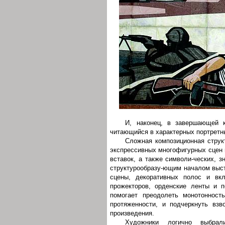
И, наконец, в завершающей к
читающийся в характерных портретны
Сложная композиционная струк
экспрессивных многофигурных сцен 
вставок, а также символи-ческих, 
структурообразу-ющим началом выс
сцены, декоративных полос и вк
прожекторов, орденские ленты и п
помогает преодолеть монотонност
протяженности, и подчеркнуть взв
произведения.
Художники логично выбрали