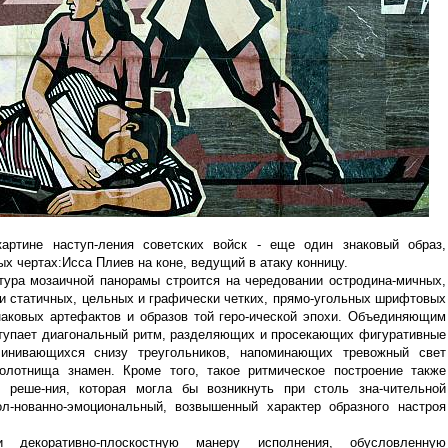
артине наступ-ления советских войск - еще один знаковый образ,
х чертах:Исса Плиев на коне, ведущий в атаку конницу.
тура мозаичной панорамы строится на чередовании остродина-мичных,
и статичных, цельных и графически четких, прямо-угольных шрифтовых
знаковых артефактов и образов той геро-ической эпохи. Объединяющим
тупает диагональный ритм, разделяющих и просекающих фигуративные
линивающихся снизу треугольников, напоминающих тревожный свет
олотнища знамен. Кроме того, такое ритмическое построение также
ь реше-ния, которая могла бы возникнуть при столь зна-чительной
ол-нованно-эмоциональный, возвышенный характер образного настроя
 декоративно-плоскостную манеру исполнения, обусловленную