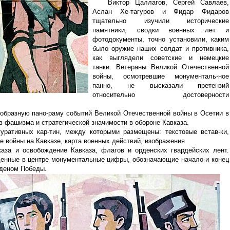
Виктор Цаллагов, Сергей Савлаев,
Аслан Хе-тагуров и Фидар Фидаров
тщательно изучили исторические
памятники, сводки военных лет и
фотодокументы, точно установили, каким
было оружие наших солдат и противника,
как выглядели советские и немецкие
танки. Ветераны Великой Отечественной
войны, осмотревшие монументаль-ное
панно, не высказали претензий
относительно достоверности
еобразную пано-раму событий Великой Отечественной войны в Осетии в
в фашизма и стратегической значимости в обороне Кавказа.
уративных кар-тин, между которыми размещены: текстовые встав-ки,
 войны на Кавказе, карта военных действий, изображения
аза и освобождение Кавказа, флагов и орденских гвардейских лент.
енные в центре монументальные цифры, обозначающие начало и конец
рденом Победы.