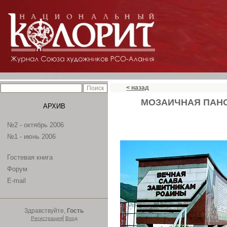
< назад
МОЗАИЧНАЯ ПАН
АРХИВ
№2 - октябрь 2006
№1 - июнь 2006
Гостевая книга
Форум
E-mail
Здравствуйте,
Гость
|
Регистрация
Вход