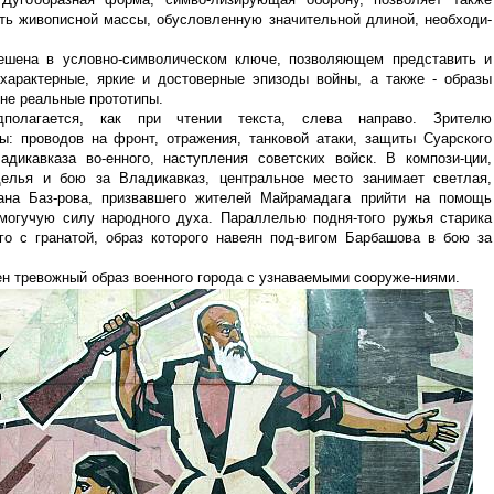
ть живописной массы, обусловленную значительной длиной, необходи-
ешена в условно-символическом ключе, позволяющем представить и
характерные, яркие и достоверные эпизоды войны, а также - образы
не реальные прототипы.
полагается, как при чтении текста, слева направо. Зрителю
ы: проводов на фронт, отражения, танковой атаки, защиты Суарского
дикавказа во-енного, наступления советских войск. В компози-ции,
елья и бою за Владикавказ, центральное место занимает светлая,
ана Баз-рова, призвавшего жителей Майрамадага прийти на помощь
огучую силу народного духа. Параллелью подня-того ружья старика
го с гранатой, образ которого навеян под-вигом Барбашова в бою за
н тревожный образ военного города с узнаваемыми сооруже-ниями.