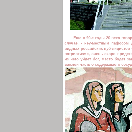
Еще в 90-е годы 20 века гово
случае, - неу-местным пафосом 
видных российских пуб-лицистов с
патриотизме, очень скоро придет
из него уйдет бог, место будет 
важной частью содержимого сосуд