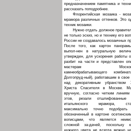
предназначением памятника и техни
рассказать поподробнее.
Флорентийская мозаика - моза
мрамора различных оттенков. Это о
техник мозаики.
Нужно отдать должное правител
не только эскиз, но и технику его в
России не создавалось мозаичных п
После того, как картон панорам
выпол-нен в натуральную велич
утвержден, для ускорения работы 
разбит на части и представлен о
мастерам Московск
камнеобрабатывающего комбинат
Долгопруд-ный), работавшим в свое
над декоративным убранством 
Христа Спасителя в Москве. Ма
вручную, согласно четким линиям
этов, резали отшлифованные 
итальянского мрамора, ста
максимально точно подобрать 
обозначенный в картоне осетински
вописцами, что является неимо
сложной за-дачей, поскольку к
нужного цвета не всегда можно н