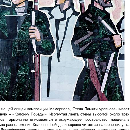
ляющей общей композиции Мемориала, Стена Памяти уравнове-шивает
авную – «Колонну Победы». Изогнутая лента стены высо-той около трех
ов, гармонично вписывается в окружающее пространство, найдена в
ьно расположения Колонны Победы и хорошо читается на фоне силуэта
Дугообразная форма, симво-лизирующая оборону, позволяет также