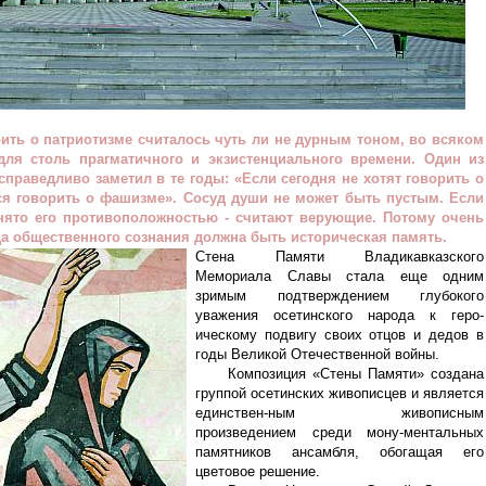
рить о патриотизме считалось чуть ли не дурным тоном, во всяком
для столь прагматичного и экзистенциального времени. Один из
праведливо заметил в те годы: «Если сегодня не хотят говорить о
ся говорить о фашизме». Сосуд души не может быть пустым. Если
занято его противоположностью - считают верующие. Потому очень
а общественного сознания должна быть историческая память.
Стена Памяти Владикавказского
Мемориала Славы стала еще одним
зримым подтверждением глубокого
уважения осетинского народа к геро-
ическому подвигу своих отцов и дедов в
годы Великой Отечественной войны.
Композиция «Стены Памяти» создана
группой осетинских живописцев и является
единствен-ным живописным
произведением среди мону-ментальных
памятников ансамбля, обогащая его
цветовое решение.