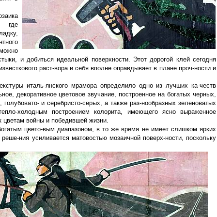
заика
, где
ладку,
тного
можно
тыки, и добиться идеальной поверхности. Этот дорогой клей сегодня
известкового раст-вора и себя вполне оправдывает в плане проч-ности и
текстуры италь-янского мрамора определило одно из лучших ка-честв
ное, декоративное цветовое звучание, построенное на богатых черных,
 голубовато- и серебристо-серых, а также раз-нообразных зеленоватых
тепло-холодным построением колорита, имеющего ясно выраженное
к цветам войны и победившей жизни.
богатым цвето-вым диапазоном, в то же время не имеет слишком ярких
о реше-ния усиливается матовостью мозаичной поверх-ности, поскольку