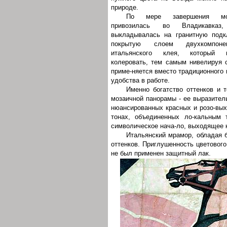
природе.
По мере завершения мо
привозилась во Владикавказ
выкладывалась на гранитную подк
покрытую слоем двухкомпонен
итальянского клея, который 
колеровать, тем самым нивелируя с
приме-няется вместо традиционного 
удобства в работе.
Именно богатство оттенков и 
мозаичной панорамы - ее выразитель
нюансированных красных и розо-вых,
тонах, объединенных ло-кальным 
символическое нача-ло, выходящее 
Итальянский мрамор, обладая 
оттенков. Приглушенность цветовог
не был применен защитный лак.