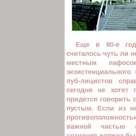
Еще в 90-е год
считалось чуть ли не
местным пафос
экзистенциального
пуб-лицистов спр
сегодня не хотят 
придется говорить 
пустым. Если из не
противоположность
важной частью с
сознания должна бы