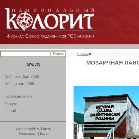
< назад
МОЗАИЧНАЯ ПАН
АРХИВ
№2 - октябрь 2006
№1 - июнь 2006
Гостевая книга
Форум
E-mail
Здравствуйте,
Гость
|
Регистрация
Вход