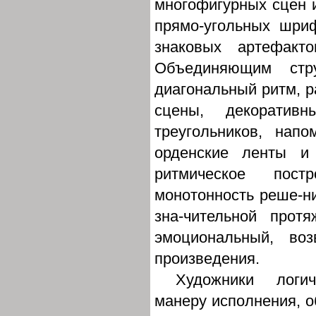
многофигурных сцен и
прямо-угольных шриф
знаковых артефакт
Объединяющим стру
диагональный ритм, 
сцены, декоратив
треугольников, нап
орденские ленты и
ритмическое пост
монотонность реше-ни
зна-чительной протя
эмоциональный, во
произведения.
Художники логич
манеру исполнения, 