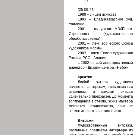
(25.09.74)
1989 – Лицей искусств
1993 – Владикавказское худ.
Училище
2001 – выпускник МВХП им.
Строганова (художественная
обработка стекла)
2001 – член Творческого Союза
художников Москвы
2003 – член Союза художников
России, РСО - Алания
с 2002 по сей день креативный
директор «Дизайн-центра «Небо»
Креатив
Любой витраж художника
является авторским, эксклюзивным
изделием, и каждый витраж
удивительно прекрасен. До момента
воплощения в стекло, эскиз мастера
меняется неоднократно, пока не
воплотит фантазию заказчика.
Витражи
Художественные витражи,
различные предметы интерьера из