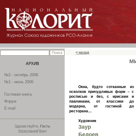
< назад
М
АРХИВ
№2 - октябрь 2006
№1 - июнь 2006
Окна, будто сотканные из
осколков причудливых форм – с
Гостевая книга
росписью и без, с ирисами и
Форум
павлинами, от классики до
модерна, от гостиной до
E-mail
ресторана…
Художник
Заур
Здравствуйте,
Гость
|
Регистрация
Вход
Бедоев