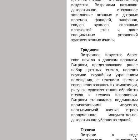
цветного стекла – это особый вид
искусства. Витражами называют
декоративное стеклянное
заполнение оконных и дверных
проемов, фонарей, плафонов,
сводов, куполов, сплошных
плоскостей стен и даже
специальных украшений
художественных издели
Традиции
Витражное искусство берет
свое начало в далеком прошлом.
Витражи, представлявшие ранее
набор цветных стекол, нередко
служили случайным украшением
помещения; с течением времени
совершенствовалась их композиция,
рисунок, художественная обработка
стекла и техника исполнения.
Витражи становились подлинными
произведениями искусства,
неотъемлемой частью строго
продуманного монументально-
декоративного убранства зданий.
Техника
Витражи в виде