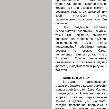
орнаментальных композиций,
узоров или картин выполняются из
бесцветных или цветных стекол, с
росписью отдельных деталей или
всей плоскости стекла
керамическими красками или без
росписи.
При создании витражей
используются различные техники,
такие как Тиффани, свинцовая
протяжка, фацетирование, фьюзинг,
декорирование стекла, техника
пескоструйной обработки стекла,
роспись по стеклу. Самая
популярная техника у нас – это
Тиффани. Стекло нарезается,
обтачивается, обтягивается медной
фольгой, складывается в рисунок и
паяется.
Витражи в Осетии
Витражи, применявшиеся
главным образом в декоре церквей и
монастырей (витраж «Дева Мария с
младенцем» в Армянской церкви,
витражи святых православных
воинов в церкви Дм. Донского),
сегодня постепенно проникают в