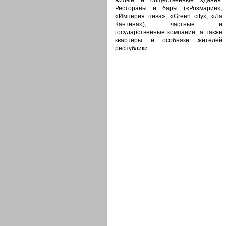
жилые и общественные здания.
Рестораны и бары («Розмарин»,
«Империя пива», «Green city», «Ла
Кантина»), частные и
государственные компании, а также
квартиры и особняки жителей
республики.