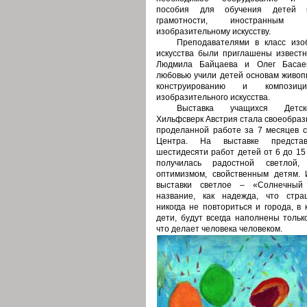
пособия для обучения детей к
грамотности, иностранным
изобразительному искусству.
Преподавателями в класс изо
искусства были приглашены извест
Людмила Байцаева и Олег Басае
любовью учили детей основам живопи
конструированию и композиц
изобразительного искусства.
Выставка учащихся Детск
Хильфсверк Австрия стала своеобраз
проделанной работе за 7 месяцев 
Центра. На выставке предста
шестидесяти работ детей от 6 до 15
получилась радостной светлой,
оптимизмом, свойственным детям. 
выставки светлое – «Солнечный
название, как надежда, что стр
никогда не повториться и города, в
дети, будут всегда наполнены тольк
что делает человека человеком.