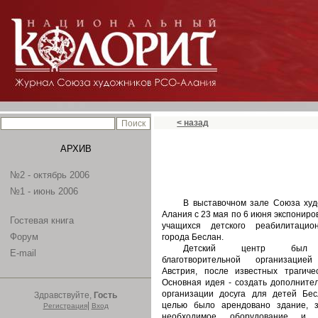
< назад
АРХИВ
№2 - октябрь 2006
№1 - июнь 2006
В выставочном зале Союза ху
Алания с 23 мая по 6 июня экспонир
Гостевая книга
учащихся детского реабилитацио
Форум
города Беслан.
Детский центр был 
E-mail
благотворительной организацие
Австрия, после известных трагиче
Основная идея - создать дополните
организации досуга для детей Бес
Здравствуйте,
Гость
|
целью было арендовано здание, з
Регистрация
Вход
необходимое оборудование и м