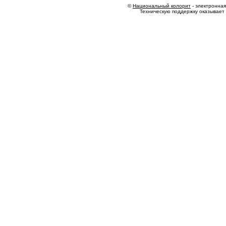
©
Национальный колорит
- электронная 
Техническую поддержку оказывает