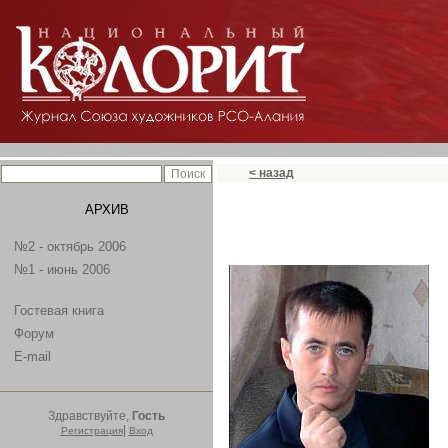
< назад
АРХИВ
№2 - октябрь 2006
№1 - июнь 2006
Гостевая книга
Форум
E-mail
Здравствуйте,
Гость
|
Регистрация
Вход