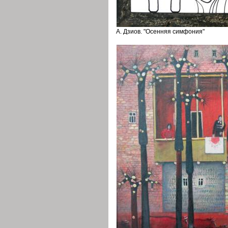
А. Дзиов. "Осенняя симфония"