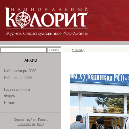
< назад
АРХИВ
№2 - октябрь 2006
№1 - июнь 2006
Гостевая книга
Форум
E-mail
Здравствуйте,
Гость
|
Регистрация
Вход