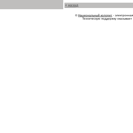
< назад
©
Национальный колорит
- электронная 
Техническую поддержку оказывает