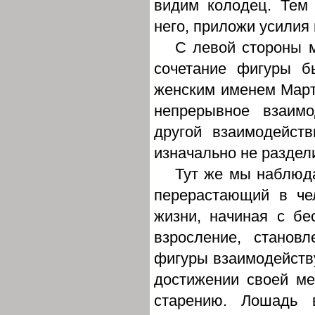
видим колодец. Тем 
него, приложи усилия 
С левой стороны 
сочетание фигуры б
женским именем Марта
непрерывное взаимо
другой взаимодейст
изначально не разде
Тут же мы наблюда
перерастающий в че
жизни, начиная с б
взросление, станов
фигуры взаимодейству
достижении своей м
старению. Лошадь 