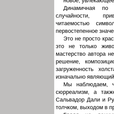
новое, увлекающе
Динамичная по 
случайности, при
читаемостью симв
первостепенное знач
Это не просто кра
это не только жив
мастерство автора не
решение, композици
загруженность хол
изначально являющий
Мы наблюдаем, ч
сюрреализм, а такж
Сальвадор Дали и Ру
толчком, выходом в п