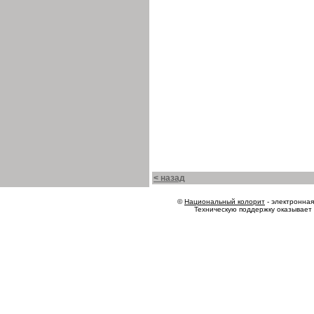
< назад
©
Национальный колорит
- электронная 
Техническую поддержку оказывает