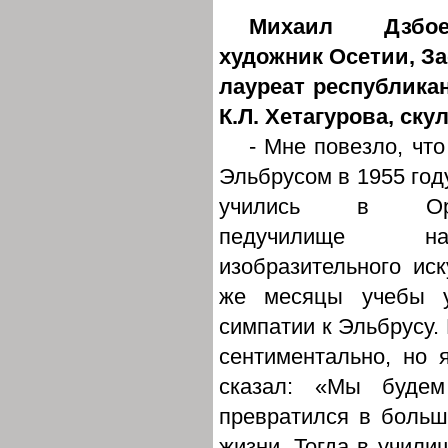
Михаил Дзбо
художник Осетии, За
лауреат республика
К.Л. Хетагурова, ску
- Мне повезло, что
Эльбрусом в 1955 год
учились в Ордж
педучилище н
изобразительного ис
же месяцы учебы у
симпатии к Эльбрусу. 
сентиментально, но 
сказал: «Мы будем
превратился в больш
жизни. Тогда в училищ