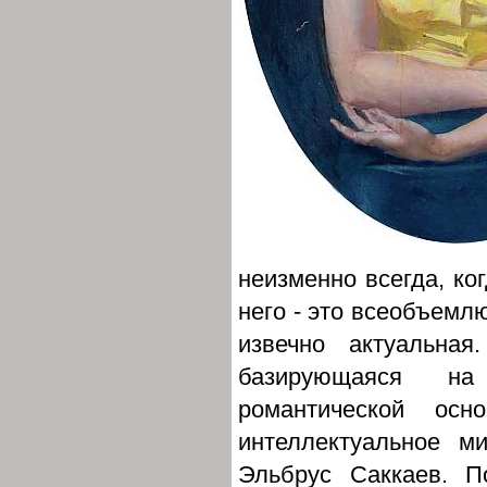
неизменно всегда, ко
него - это всеобъемл
извечно актуальная
базирующаяся на
романтической осн
интеллектуальное м
Эльбрус Саккаев. П