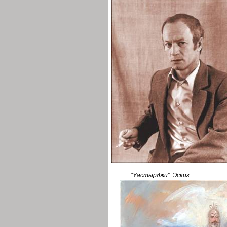
"
Уастырджи". Эскиз.