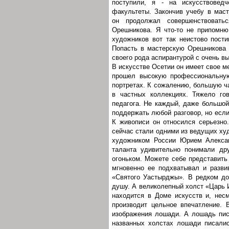
поступили, я - на искусствовед
факультеты. Закончив учебу в маст
он продолжал совершенствовать
Орешникова. Я что-то не припомню
художников вот так неистово пости
Попасть в мастерскую Орешникова 
своего рода аспирантурой с очень в
В искусстве Осетии он имеет свое м
прошел высокую профессиональную
портретах. К сожалению, большую ча
в частных коллекциях. Тяжело го
педагога. Не каждый, даже большой
поддержать любой разговор, но если
К живописи он относился серьезно.
сейчас стали одними из ведущих худ
художником России Юрием Алексан
таланта удивительно понимали др
огоньком. Можете себе представить
мгновенно ее подхватывал и разви
«Святого Уастырджы». В редком до
душу. А великолепный холст «Царь 
находится в Доме искусств и, нес
производит цельное впечатление. 
изображения лошади. А лошадь пис
названных холстах лошади писали