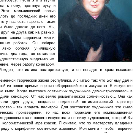
Эльбрусу. Пусть это и звучит
шел к нему, протянул руку и
Этот мальчишеский порыв
лоть до последних дней его
то у нас есть парень с таким
ам было далеко до него. Мы,
друг на друга как на равных,
меня своим видением жизни,
щных работах. Он набирал
, явно обгоняя училищную
лишь два года, он оставляет
Художественную академию им.
ение. Через работу кочегаром,
бежден, что истина восторжествует, и он попадет в храм высокого
еменной творческой жизни республики, я считаю так: что Бог ему дал и
дной из неповторимых вершин общероссийского искусства. В искусстве
не было. Когда выставка осетинских художников демонстрировалась в
водили сенсацию. От них веяло романтической солнечностью… Они как
али друг друга, создавая подлинный оптимистический характер
ерство - так владеть палитрой. Для ростовских художников это было
ических произведений, то нас всех поражали его композиционная
сегодняшнем этапе нашего искусства я не вижу художников, который бы
, колористической игре красок. Я считаю, что по мастерству владения
 ряду с корифеями осетинской живописи. Моя мечта - чтобы творения