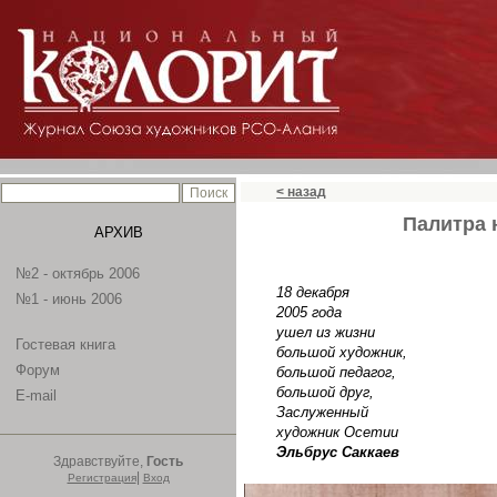
< назад
Палитра 
АРХИВ
№2 - октябрь 2006
18 декабря
№1 - июнь 2006
2005 года
ушел из жизни
Гостевая книга
большой художник,
Форум
большой педагог,
большой друг,
E-mail
Заслуженный
художник Осетии
Эльбрус Саккаев
Здравствуйте,
Гость
|
Регистрация
Вход