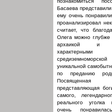
познакомиться по
Басаева представили.
ему очень понравили
проанализировал нек
считает, что благод
Олега можно глубже 
архаикой и со
характерны
средиземноморс
уникальной самобытн
по преданию роди
Посвященная 
представляющая бог
самого, легендарн
реального уголка к
очень понравилас