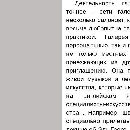
Деятельность г
точнее - сети гал
несколько салонов), 
весьма любопытна св
практикой. Галере
персональные, так и 
не только местных 
приезжающих из др
приглашению. Она п
живой музыкой и ле
искусства, которые ч
на английском яз
специалисты-искусс
стран. Например, ш
специально прилетае
лекцию об Эль Греко.