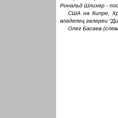
Рональд Шлихер - п
США на Кипре, Х
владелец галереи "Д
Олег Басаев (слев