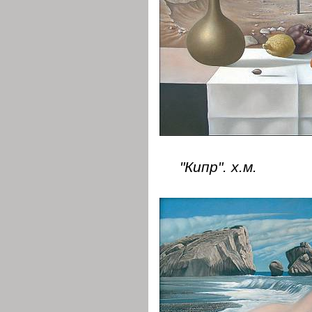
"Кипр". х.м.