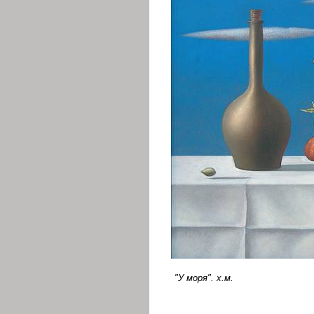
"У моря". х.м.