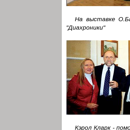
На выставке О.Б
"Диахроники"
Кэрол Кларк - по