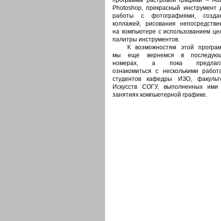
программа растровой графики – Ad
Photoshop, прекрасный инструмент 
работы с фотографиями, созда
коллажей, рисования непосредстве
на компьютере с использованием це
палитры инструментов.
К возможностям этой програ
мы еще вернемся в последую
номерах, а пока предлага
ознакомиться с несколькими работ
студентов кафедры ИЗО, факульт
Искусств СОГУ, выполненных ими
занятиях компьютерной графике.