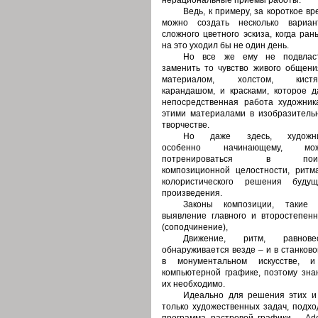
нерациональные приемы работы.
Ведь, к примеру, за короткое вр
можно создать несколько вариан
сложного цветного эскиза, когда ран
на это уходил бы не один день.
Но все же ему не подвлас
заменить то чувство живого общени
материалом, холстом, кистя
карандашом, и красками, которое д
непосредственная работа художник
этими материалами в изобразитель
творчестве.
Но даже здесь, художни
особенно начинающему, мо
потренироваться в поис
композиционной целостности, ритм
колористического решения будущ
произведения.
Законы композиции, такие 
выявление главного и второстепенн
(соподчинение),
Движение, ритм, равнове
обнаруживается везде – и в станково
в монументальном искусстве, 
компьютерной графике, поэтому зна
их необходимо.
Идеально для решения этих и
только художественных задач, подхо