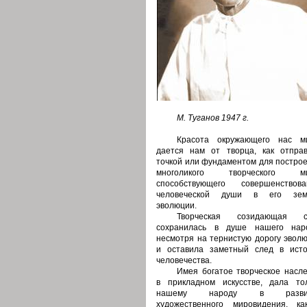
М. Туганов 1947 г.
Красота окружающего нас м
дается нам от творца, как отпра
точкой или фундаментом для постро
многоликого творческого ми
способствующего совершенствова
человеческой души в его зем
эволюции.
Творческая созидающая с
сохранилась в душе нашего наро
несмотря на тернистую дорогу эвол
и оставила заметный след в ист
человечества.
Имея богатое творческое насл
в прикладном искусстве, дала то
нашему народу в разви
художественного мировидения, к