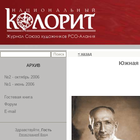
< назад
Южная 
АРХИВ
№2 - октябрь 2006
№1 - июнь 2006
Гостевая книга
Форум
E-mail
Здравствуйте,
Гость
|
Регистрация
Вход