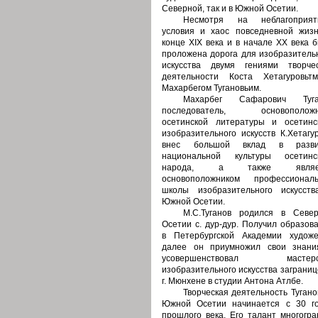
Северной, так и в Южной Осетии.
Несмотря на неблагоприят
условия и хаос повседневной жиз
конце ХIХ века и в начале ХХ века 
проложена дорога для изобразитель
искусства двумя гениями творче
деятельности Коста Хетагуровьт
Махарбегом Тугановьим.
Махарбег Сафарович Туга
последователь, основоположн
осетинской литературы и осетинс
изобразительного искусств К.Хетагу
внес большой вклад в разви
национальной культуры осетинск
народа, а также являе
основоположником профессиональ
школы изобразительного искусст
Южной Осетии.
М.С.Туганов родился в Севе
Осетии с. дур-дур. Получил образов
в Петербургской Академии художе
далее он приумножил свои знани
усовершенствовал мастерс
изобразительного искусства заграниц
г. Мюнхене в студии Антона Атлбе.
Творческая деятельность Тугано
Южной Осетии начинается с 30 г
прошлого века. Его талант многогра