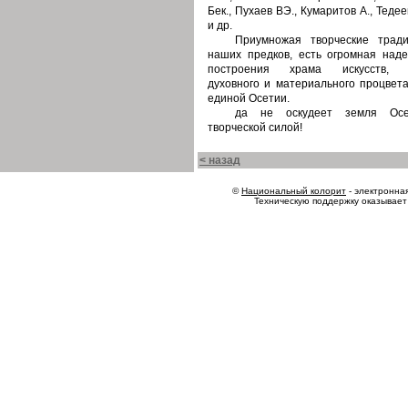
Бек., Пухаев ВЭ., Кумаритов А., Тедеев
и др.
Приумножая творческие трад
наших предков, есть огромная над
построения храма искусств, 
духовного и материального процвет
единой Осетии.
да не оскудеет земля Осе
творческой силой!
< назад
©
Национальный колорит
- электронная
Техническую поддержку оказывае