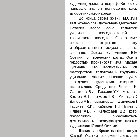
художник, драма зтнограф. Во всех 
направлениях он полноценно рас
дух осетинского народа.
До конца своей жизни М.С.Туг
вел бурную созидательную деятельно
Оставив после себя талантли
учеников, последователей 
творческого наследия. С его им
связано открытие сту
изобразительного искусства, а т
создание Союза художников Юж
Осетии. В творческих кругах Осет
гордостью произносят имя Махар
Туганова. Его воспитанники св
мастерством, талантом и трудолю
удивляли многие высшие учеб
заведения, студентами которых 
становились. Среди них: Чочиев И
Санакоев Б.И., Гассиев У.Х., Котаев Г
Кокоев ВП., Догузов Г.В., Минасов С
Ванеев А.В., Турманов д.Г. Шавлохов М
Гассиев Х.И., Кабисов Н.Г.,Плиев А
Гiлиев А.В. и Келехсаев В.д. кот
продолжили образователь
деятельность последующего покол
художников Южной Осетии.
Школа изобразительного искус
Южной Осетии сформировалась, и