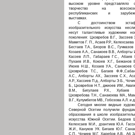
высоком уровне представляло с
творчество на всесоюзн
республиканских и зарубеж
выставках.
С достоинством эстаф
изобразительного искусства нес
несут талантливые художники но
поколения: Цховребов В.Г., Зассеев Х
Мамитов Г. П., Асаев Р.Р., Келехсаева Г
Бестаев Т.А., Бязров В.С., Гучмазов 
Козаев А.А., Санакоев В.В., Алборты И
Касоев Л.П., Габараев Г.С., Абаев Н
Пухаев И.В., Кокоев Х.Г., Бежанов В
Икоев Н.Ш., Козаев У.А., Санакоев С
Цховребов Т.С., Багаев Ф.Ф.,Саба
А.С., Алборты АХ., Зассеев С.Х., Ас
А.Р., Хассиев П.д., Алборты Э.Б., Чочие
Б., Цховребов Н.Т., джиоев ИМ., Аваг
В.М., Бигулаев Р.Х., Хубаев Р.
Цховребова Т.Н., Санакоева МА., Ма
В.Г., Кулумбегов МВ., Гобозова А.Л. и 
Сегодня многие видные худож
Северной Осетии получили фунда
образования в школе изобразитель
искусства Южной Осетии. Бедоев Ш
Келехсаев М.И., дзантиев Ю.А. Гасс
Ж.И., Кануков УК. Бигаев Ю.Г. Сана
С.П., Чочиев М.Г. Харебов А.В., Аб З