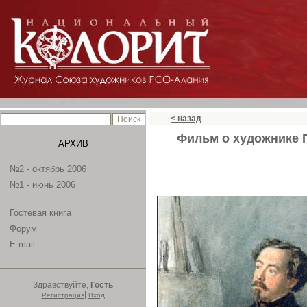
< назад
Фильм о художнике Г
АРХИВ
№2 - октябрь 2006
№1 - июнь 2006
Гостевая книга
Форум
E-mail
Здравствуйте,
Гость
|
Регистрация
Вход