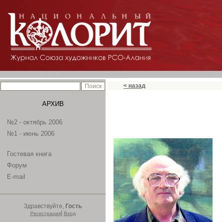
< назад
АРХИВ
№2 - октябрь 2006
№1 - июнь 2006
Гостевая книга
Форум
E-mail
Здравствуйте,
Гость
|
Регистрация
Вход