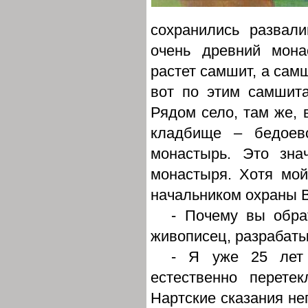
сохранились развал
очень древний монас
растет самшит, а самш
вот по этим самшит
Рядом село, там же, 
кладбище – бедоевс
монастырь. Это зна
монастыря. Хотя мо
начальником охраны В
- Почему вы обра
живописец, разрабат
- Я уже 25 лет 
естественно перете
Нартские сказания не