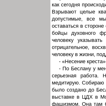
как сегодня происходи
Взрывают целые ква
допустимые, все м
оставаться в стороне 
бойцы духовного ф
человеку указывать
отрицательное, восх
человеку в жизни, по
- «Несение креста
- По Беслану у мен
серьезная работа. 
медитирую. Собираю с
было создано до Бес
выставке в ЦДХ в М
фашизмом. Она там б