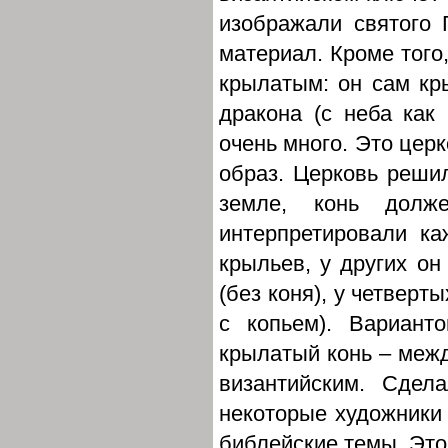
изображали святого 
материал. Кроме того,
крылатым: он сам кры
дракона (с неба как 
очень много. Это цер
образ. Церковь решил
земле, конь долж
интерпретировали ка
крыльев, у других он
(без коня), у четверты
с копьем). Вариан
крылатый конь – межд
византийским. Сдел
некоторые художники 
библейские темы. Это