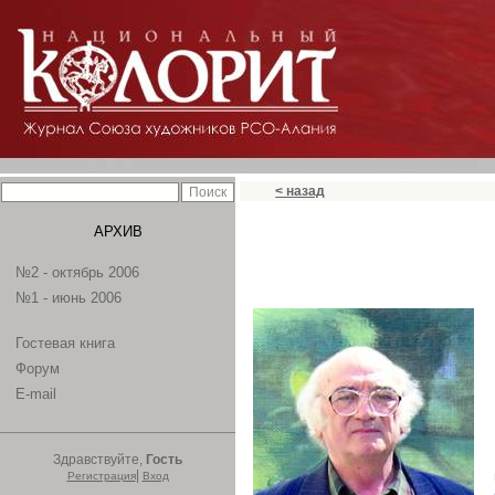
< назад
АРХИВ
№2 - октябрь 2006
№1 - июнь 2006
Гостевая книга
Форум
E-mail
Здравствуйте,
Гость
|
Регистрация
Вход