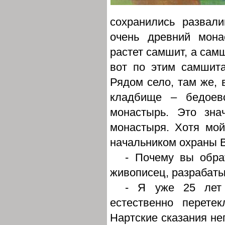
сохранились развал
очень древний монас
растет самшит, а самш
вот по этим самшит
Рядом село, там же, 
кладбище – бедоевс
монастырь. Это зна
монастыря. Хотя мо
начальником охраны В
- Почему вы обра
живописец, разрабат
- Я уже 25 лет 
естественно перете
Нартские сказания не