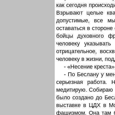
как сегодня происходи
Взрывают целые ква
допустимые, все м
оставаться в стороне 
бойцы духовного ф
человеку указывать
отрицательное, восх
человеку в жизни, по
- «Несение креста
- По Беслану у мен
серьезная работа. 
медитирую. Собираю с
было создано до Бес
выставке в ЦДХ в М
фашизмом. Она там б