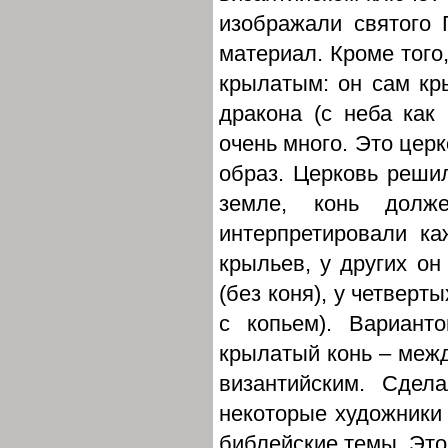
изображали святого 
материал. Кроме того,
крылатым: он сам кры
дракона (с неба как 
очень много. Это цер
образ. Церковь решил
земле, конь долж
интерпретировали ка
крыльев, у других он
(без коня), у четверты
с копьем). Вариан
крылатый конь – межд
византийским. Сдел
некоторые художники 
библейские темы. Это