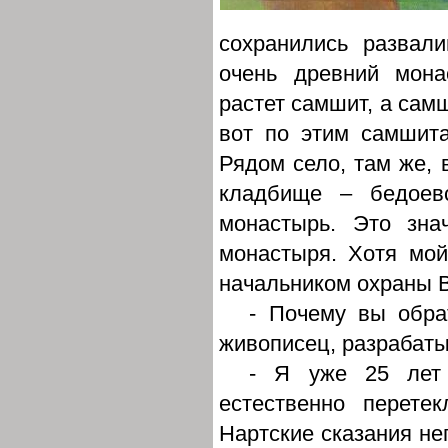
сохранились развал
очень древний монас
растет самшит, а самш
вот по этим самшит
Рядом село, там же, 
кладбище – бедоевс
монастырь. Это зна
монастыря. Хотя мо
начальником охраны В
- Почему вы обра
живописец, разрабат
- Я уже 25 лет 
естественно перете
Нартские сказания не