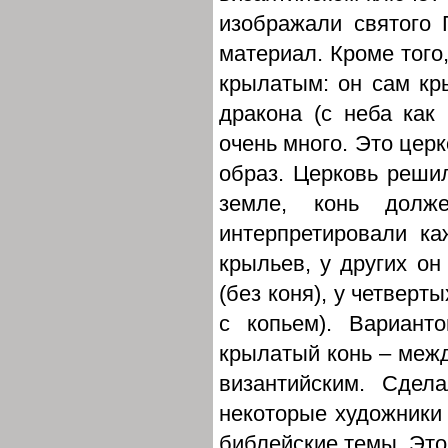
изображали святого 
материал. Кроме того,
крылатым: он сам кры
дракона (с неба как 
очень много. Это цер
образ. Церковь решил
земле, конь долж
интерпретировали ка
крыльев, у других он
(без коня), у четверты
с копьем). Вариан
крылатый конь – межд
византийским. Сдел
некоторые художники 
библейские темы. Это