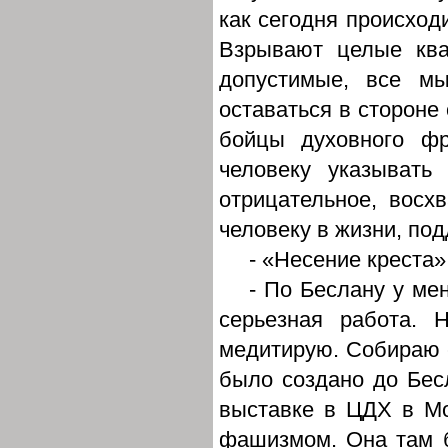
как сегодня происходи
Взрывают целые ква
допустимые, все м
оставаться в стороне 
бойцы духовного ф
человеку указывать
отрицательное, восх
человеку в жизни, по
- «Несение креста
- По Беслану у мен
серьезная работа. 
медитирую. Собираю с
было создано до Бес
выставке в ЦДХ в М
фашизмом. Она там б