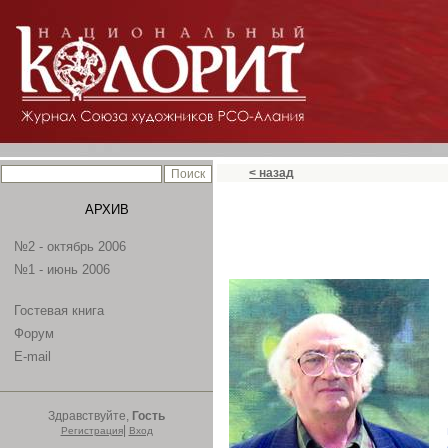
< назад
АРХИВ
№2 - октябрь 2006
№1 - июнь 2006
Гостевая книга
Форум
E-mail
Здравствуйте,
Гость
|
Регистрация
Вход