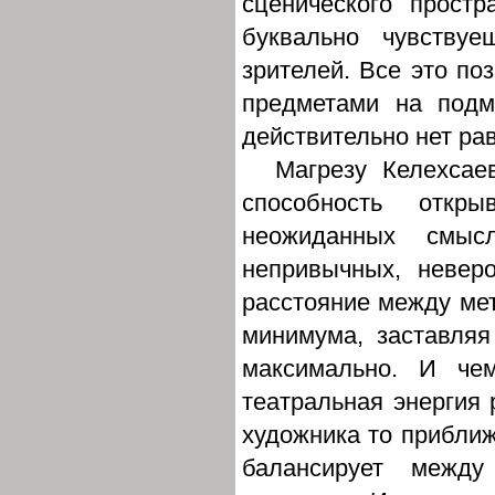
сценического простр
буквально чувству
зрителей. Все это поз
предметами на подм
действительно нет ра
Магрезу Келехсае
способность откр
неожиданных смыс
непривычных, невер
расстояние между ме
минимума, заставляя
максимально. И че
театральная энергия 
художника то приближ
балансирует межд