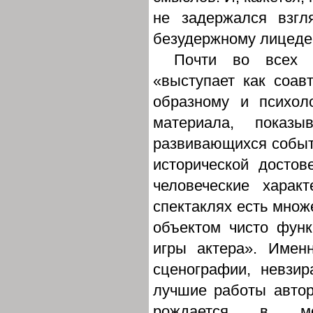
не задержался взг
безудержному лицедей
Почти во всех с
«выступает как соав
образному и психол
материала, показы
развивающихся событи
исторической достов
человеческие харак
спектаклях есть множ
объектом чисто фун
игры актера». Имен
сценографии, невзи
лучшие работы автор
рождается в мо