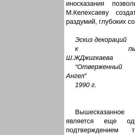
иносказания позво
М.Келехсаеву созд
раздумий, глубоких 
Эскиз декораций
к пье
Ш.ЖДжигкаева
“Отверженный
Ангел”
1990 г.
Вышесказанное
является еще од
подтверждением то