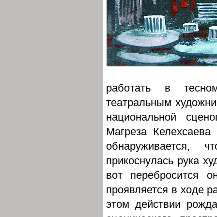
работать в тесно
театральным художник
национальной сцено
Магреза Келехсаева
обнаруживается, ч
прикоснулась рука ху
вот перебросится 
проявляется в ходе ра
этом действии рожда