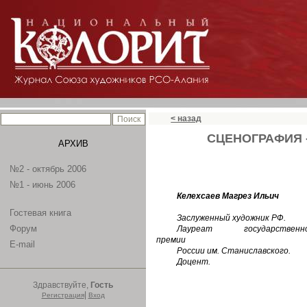
< назад
СЦЕНОГРАФИЯ 
АРХИВ
№2 - октябрь 2006
№1 - июнь 2006
Келехсаев Магрез Ильич
Гостевая книга
Заслуженный художник РФ.
Форум
Лауреат государственн
премии
E-mail
России им. Станиславского.
Доцент.
Здравствуйте,
Гость
|
Регистрация
Вход