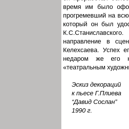
время им было офо
прогремевший на всю
который он был удо
К.С.Станиславског
направление в сце
Келехсаева. Успех е
недаром же его 
«театральным художн
Эскиз декораций
к пьесе Г.Плиева
“Давид Сослан”
1990 г.