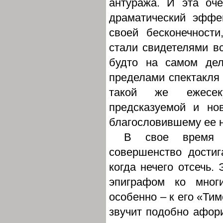
антуража. И эта оч
драматический эффе
своей бесконечност
стали свидетелями вс
будто на самом дел
пределами спектакля 
такой же ежесек
предсказуемой и но
благословившему ее н
В свое время А
совершенство достига
когда нечего отсечь.
эпиграфом ко мног
особенно – к его «Ти
звучит подобно афори