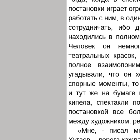
постановки играет ог
работать с ним, в оди
сотрудничать, ибо 
находились в полном
Человек он немно
театральных красок,
полное взаимопон
угадывали, что он х
спорные моменты, то
и тут же на бумаге 
кипела, спектакли 
постановкой все бо
между художником, ре
«Мне, - писал мн
Хугаев, - дорога кажд