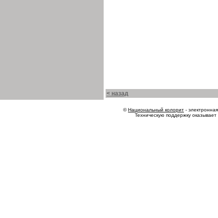
< назад
©
Национальный колорит
- электронная 
Техническую поддержку оказывает