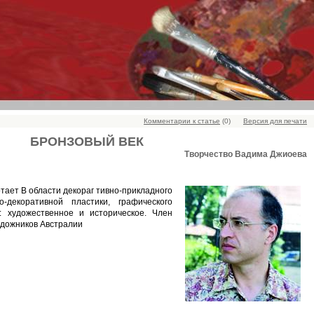
Комментарии к статье
(0)
Версия для печати
БРОНЗОВЫЙ ВЕК
Творчество Вадима Джиоева
отает В области декораг тивно-прикладного
-декоративной пластики, графического
: художественное и историческое. Член
удожников Австралии