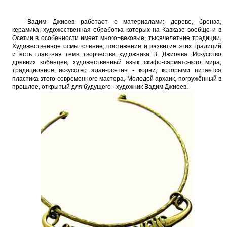
Вадим Джиоев работает с материалами: дерево, бронза,
керамика, художественная обработка которых на Кавказе вообще и в
Осетии в особенности имеет много¬вековые, тысячелетние традиции.
Художественное осмы¬сление, постижение и развитие этих традиций
и есть глав¬ная тема творчества художника В. Джиоева. Искусство
древних кобанцев, художественный язык скифо-сарматс-кого мира,
традиционное искусство алан-осетин - корни, которыми питается
пластика этого современного мастера, Молодой архаик, погружённый в
прошлое, открытый для будущего - художник Вадим Джиоев.