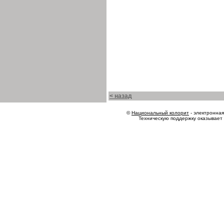
< назад
©
Национальный колорит
- электронная 
Техническую поддержку оказывает