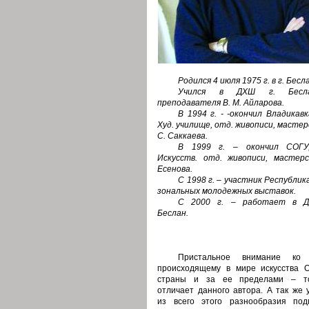
Родился 4 июля 1975 г. в г. Бесл
Учился в ДХШ г. Бес
преподавателя В. М. Айларова.
В 1994 г. - -окончил Владикав
Худ. училище, отд. живописи, мастер
С. Саккаева.
В 1999 г. – окончил СОГУ
Искусств. отд. живописи, мастерс
Есенова.
С 1998 г. – участник Республик
зональных молодежных выставок.
С 2000 г. – работает в Д
Беслан.
Пристальное внимание ко 
происходящему в мире искусства О
страны и за ее пределами – т
отличает данного автора. А так же 
из всего этого разнообразия под