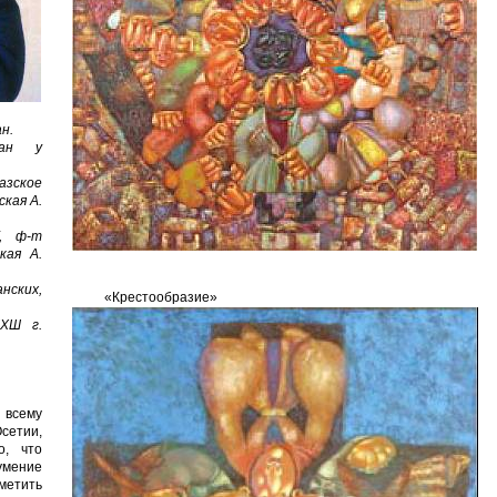
ан.
лан у
казское
ская А.
, ф-т
кая А.
анских,
«Крестообразие»
ХШ г.
всему
сетии,
о, что
умение
метить