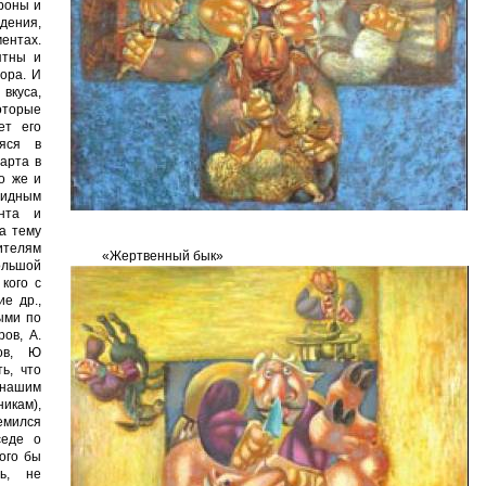
роны и
дения,
ентах.
ятны и
тора. И
вкуса,
оторые
ет его
аяся в
марта в
во же и
видным
анта и
а тему
ителям
«Жертвенный бык»
льшой
кого с
ие др.,
ыми по
ров, А.
лов, Ю
ь, что
 нашим
икам),
емился
седе о
ого бы
ь, не