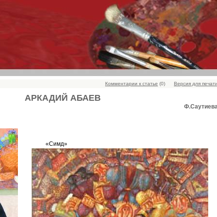
Комментарии к статье
(0)
Версия для печат
АРКАДИЙ АБАЕВ
Ф.Саутиев
«Симд»