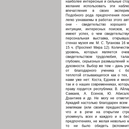
наиболее интересные и сильные сто
желание использовать эти наблю
впечатления в своих эксперим
Подобного рода предпочтения пон
легко узнаваемы в работах этого ав
они - свидетельство хорошего 
интуиции, интересных поисков, к
имеют успех, о чем свидетельству
персональная выставка, открывш
стенах музея им. М. С. Туганова 16 
15 ч. (Проспект Мира 12). Количест
уровень, которых является оче
свидетельством трудолюбия, тал
глубоких, серьезных размышлений н
духовности. Выбор же тем – дань уч
от благодарного ученика с бо
теплотой отзывающегося как о тех, 
нами уже нет: Коста, Едзиев и мног
так и о наших современниках, котор
праву гордится республика: В. Айла
Саккаев, А. Есенов, Ю. Абиса
Дзантиев и др. Не могу не отметит
Аркадий настолько благодарен всем
землякам (или своим предшественн
что и в речи на открытии стр
упомянуть всех и каждого и в бе
предпочтениях, не желая невольно к
то ни было обидеть (вспомнит