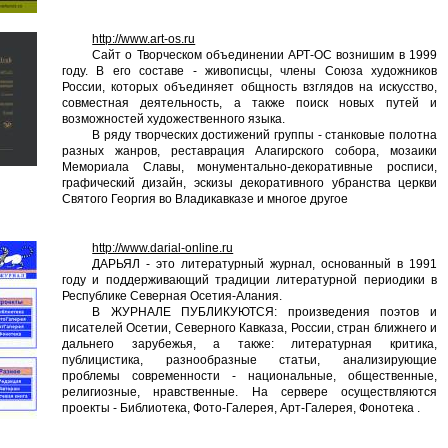
http://www.art-os.ru
Сайт о Творческом объединении АРТ-ОС вознишим в 1999
году. В его составе - живописцы, члены Союза художников
России, которых объединяет общность взглядов на искусство,
совместная деятельность, а также поиск новых путей и
возможностей художественного языка.
В ряду творческих достижений группы - станковые полотна
разных жанров, реставрация Алагирского собора, мозаики
Мемориала Славы, монументально-декоративные росписи,
графический дизайн, эскизы декоративного убранства церкви
Святого Георгия во Владикавказе и многое другое
http://www.darial-online.ru
ДАРЬЯЛ - это литературный журнал, основанный в 1991
году и поддерживающий традиции литературной периодики в
Республике Северная Осетия-Алания.
В ЖУРНАЛЕ ПУБЛИКУЮТСЯ: произведения поэтов и
писателей Осетии, Северного Кавказа, России, стран ближнего и
дальнего зарубежья, а также: литературная критика,
публицистика, разнообразные статьи, анализирующие
проблемы современности - национальные, общественные,
религиозные, нравственные. На сервере осуществляются
проекты - Библиотека, Фото-Галерея, Арт-Галерея, Фонотека .