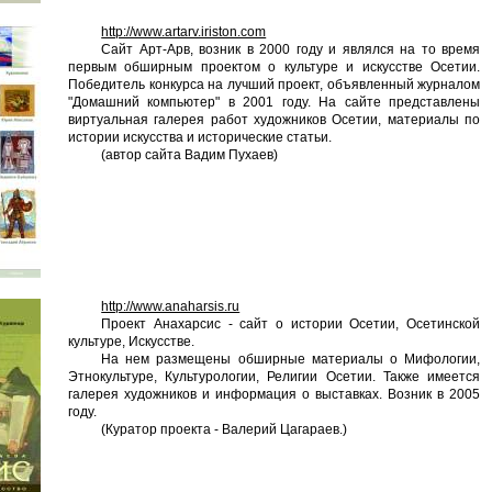
http://www.artarv.iriston.com
Сайт Арт-Арв, возник в 2000 году и являлся на то время
первым обширным проектом о культуре и искусстве Осетии.
Победитель конкурса на лучший проект, объявленный журналом
"Домашний компьютер" в 2001 году. На сайте представлены
виртуальная галерея работ художников Осетии, материалы по
истории искусства и исторические статьи.
(автор сайта Вадим Пухаев)
http://www.anaharsis.ru
Проект Анахарсис - сайт о истории Осетии, Осетинской
культуре, Искусстве.
На нем размещены обширные материалы о Мифологии,
Этнокультуре, Культурологии, Религии Осетии. Также имеется
галерея художников и информация о выставках. Возник в 2005
году.
(Куратор проекта - Валерий Цагараев.)