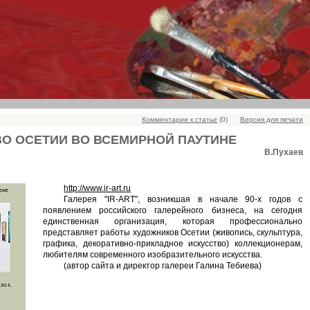
Комментарии к статье
(0)
Версия для печати
О ОСЕТИИ ВО ВСЕМИРНОЙ ПАУТИНЕ
В.Пухаев
http://www.ir-art.ru
Галерея "IR-ART", возникшая в начале 90-х годов с
появлением российского галерейного бизнеса, на сегодня
единственная организация, которая профессионально
представляет работы художников Осетии (живопись, скульптура,
графика, декоративно-прикладное искусство) коллекционерам,
любителям современного изобразительного искусства.
(автор сайта и директор галереи Галина Тебиева)