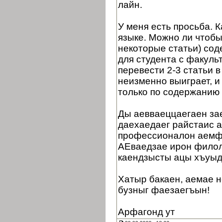
лайн.
У меня есть просьба. 
языке. Можно ли чтобы
некоторые статьи) сод
для студента с факуль
перевести 2-3 статьи в
неизменно выиграет, и
только по содержанию 
Ды аевваеццаегаен зае
даехаедаег райстаис 
профессионалон аемф
АЕваедзае ирон филол
каендзысты ацы хъуыд
Хатыр бакаен, аемае н
бузныг фаезаегъын!
Арфагонд ут