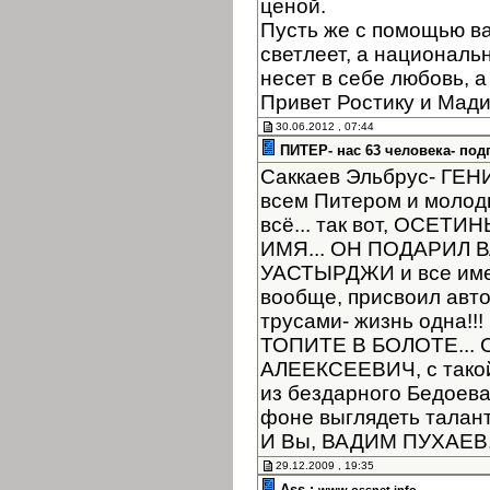
ценой.
Пусть же с помощью в
светлеет, а националь
несет в себе любовь, а
Привет Ростику и Мад
30.06.2012 , 07:44
ПИТЕР- нас 63 человека- под
Саккаев Эльбрус- ГЕНИЙ
всем Питером и молоды
всё... так вот, ОСЕТ
ИМЯ... ОН ПОДАРИЛ
УАСТЫРДЖИ и все имен
вообще, присвоил автор
трусами- жизнь одна!
ТОПИТЕ В БОЛОТЕ... 
АЛЕЕКСЕЕВИЧ, с такой
из бездарного Бедоев
фоне выглядеть таланта
И Вы, ВАДИМ ПУХАЕВ, 
29.12.2009 , 19:35
Ass :