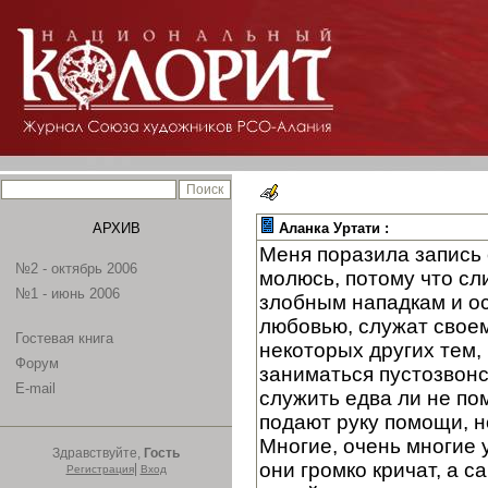
АРХИВ
Аланка Уртати :
Меня поразила запись 
№2 - октябрь 2006
молюсь, потому что сл
№1 - июнь 2006
злобным нападкам и ос
любовью, служат своем
Гостевая книга
некоторых других тем, 
Форум
заниматься пустозвонс
E-mail
служить едва ли не по
подают руку помощи, н
Многие, очень многие у
Здравствуйте,
Гость
они громко кричат, а 
|
Регистрация
Вход