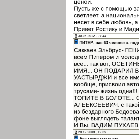
ценой.
Пусть же с помощью в
светлеет, а националь
несет в себе любовь, а
Привет Ростику и Мад
30.06.2012 , 07:44
ПИТЕР- нас 63 человека- под
Саккаев Эльбрус- ГЕНИЙ
всем Питером и молоды
всё... так вот, ОСЕТ
ИМЯ... ОН ПОДАРИЛ
УАСТЫРДЖИ и все имен
вообще, присвоил автор
трусами- жизнь одна!
ТОПИТЕ В БОЛОТЕ... 
АЛЕЕКСЕЕВИЧ, с такой
из бездарного Бедоев
фоне выглядеть таланта
И Вы, ВАДИМ ПУХАЕВ, 
29.12.2009 , 19:35
Ass :