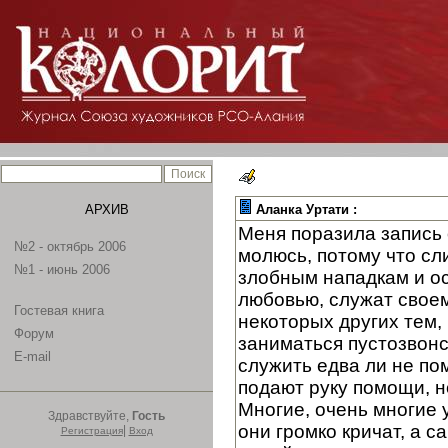
АРХИВ
Аланка Уртати :
Меня поразила запись 
№2 - октябрь 2006
молюсь, потому что сл
№1 - июнь 2006
злобным нападкам и ос
любовью, служат своем
Гостевая книга
некоторых других тем, 
Форум
заниматься пустозвонс
E-mail
служить едва ли не по
подают руку помощи, н
Многие, очень многие у
Здравствуйте,
Гость
они громко кричат, а 
|
Регистрация
Вход