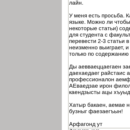
лайн.
У меня есть просьба. 
языке. Можно ли чтобы
некоторые статьи) сод
для студента с факуль
перевести 2-3 статьи в
неизменно выиграет, и
только по содержанию 
Ды аевваеццаегаен зае
даехаедаег райстаис 
профессионалон аемф
АЕваедзае ирон филол
каендзысты ацы хъуыд
Хатыр бакаен, аемае н
бузныг фаезаегъын!
Арфагонд ут