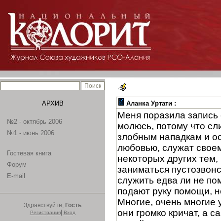
АРХИВ
Аланка Уртати :
Меня поразила запись 
№2 - октябрь 2006
молюсь, потому что сл
№1 - июнь 2006
злобным нападкам и ос
любовью, служат своем
Гостевая книга
некоторых других тем, 
Форум
заниматься пустозвонс
E-mail
служить едва ли не по
подают руку помощи, н
Многие, очень многие у
Здравствуйте,
Гость
они громко кричат, а 
|
Регистрация
Вход