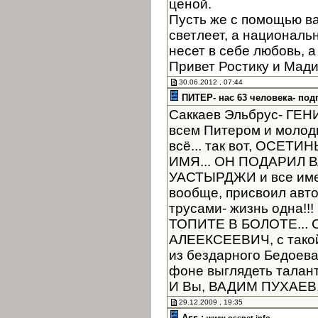
ценой.
Пусть же с помощью в
светлеет, а националь
несет в себе любовь, а
Привет Ростику и Мад
30.06.2012 , 07:44
ПИТЕР- нас 63 человека- под
Саккаев Эльбрус- ГЕНИЙ
всем Питером и молоды
всё... так вот, ОСЕТ
ИМЯ... ОН ПОДАРИЛ
УАСТЫРДЖИ и все имен
вообще, присвоил автор
трусами- жизнь одна!
ТОПИТЕ В БОЛОТЕ... 
АЛЕЕКСЕЕВИЧ, с такой
из бездарного Бедоев
фоне выглядеть таланта
И Вы, ВАДИМ ПУХАЕВ, 
29.12.2009 , 19:35
Ass :