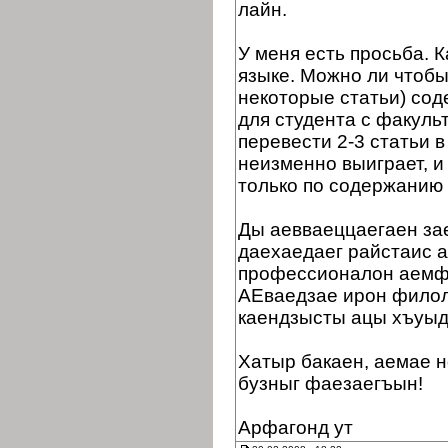
лайн.
У меня есть просьба. 
языке. Можно ли чтобы
некоторые статьи) сод
для студента с факуль
перевести 2-3 статьи в
неизменно выиграет, и
только по содержанию 
Ды аевваеццаегаен зае
даехаедаег райстаис 
профессионалон аемф
АЕваедзае ирон филол
каендзысты ацы хъуыд
Хатыр бакаен, аемае н
бузныг фаезаегъын!
Арфагонд ут