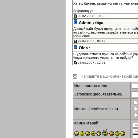
Хатыр бакаен, аемае ногаей та, уае аив
Арфагонд ут
20.02.2008 , 18:22
Admin :
Olge
Данный сайт будет представлять он-лай
но сайт только нача разрабатываться и 
извинения.
29.04.2007 , 06:47
Olga :
С удовольствием пришла на сайт и с уд
Когда прикажете увидеть что-нибудь?
24.04.2007 , 12:21
Напишите Ваш комментарий зде
Имя пользователя:
Заголовок (необязательно)
Иконка: (необязательно)
Комментарий: