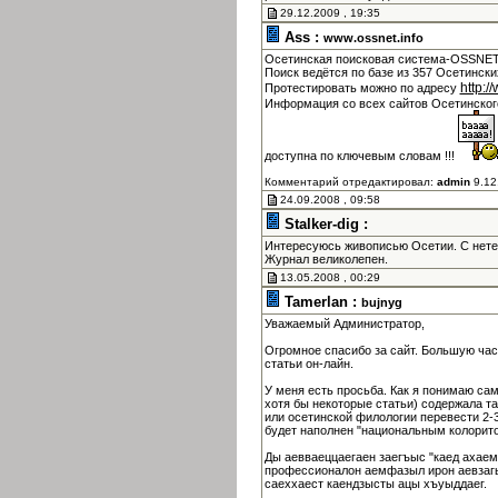
29.12.2009 , 19:35
Ass :
www.ossnet.info
Осетинская поисковая система-OSSNET 
Поиск ведётся по базе из 357 Осетински
http:/
Протестировать можно по адресу
Информация со всех сайтов Осетинско
доступна по ключевым словам !!!
Комментарий отредактировал:
admin
9.12
24.09.2008 , 09:58
Stalker-dig :
Интересуюсь живописью Осетии. С нет
Журнал великолепен.
13.05.2008 , 00:29
Tamerlan :
bujnyg
Уважаемый Администратор,
Огромное спасибо за сайт. Большую час
статьи он-лайн.
У меня есть просьба. Как я понимаю са
хотя бы некоторые статьи) содержала т
или осетинской филологии перевести 2-3
будет наполнен "национальным колорито
Ды аевваеццаегаен заегъыс "каед ахаем
профессионалон аемфазыл ирон аевзагы
саеххаест каендзысты ацы хъуыддаег.