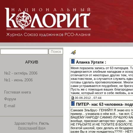
АРХИВ
Аланка Уртати :
Меня поразила запись от 63 питерцев. 
подвергаются злобным нападкам и оскор
№2 - октябрь 2006
отличается от некоторых других тем, чт
хвастовством, а случается служить едва
№1 - июнь 2006
готовы сделать противоположное. Многие
сами устраиваются поудобнее, не брезг
Пусть же с помощью ваших благородных 
Гостевая книга
таким, который несет в себе любовь, а 
30.06.2012 , 07:44
Форум
ПИТЕР- нас 63 человека- под
E-mail
Саккаев Эльбрус- ГЕНИЙ!!! Я знаю его 
пример... узнавала о нём всё... так 
ВАШЕМУ НАРОДУ САМАЮ ЛУЧШУЮ КАРТИН
вообще, присвоил авторство- украл... н
Здравствуйте,
Гость
НЕ ГРЫЗИТЕ И НЕ ТОПИТЕ В БОЛОТЕ...
|
Регистрация
Вход
богатой школой, грех делать из бездар
разве Вы в этом нуждаетесь???!!! - НЕТ