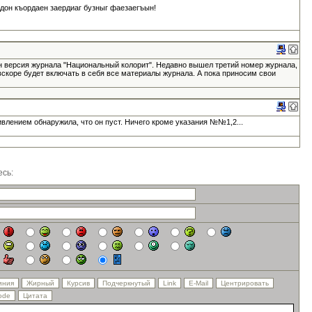
адон къордаен заердиаг бузныг фаезаегъын!
н версия журнала "Национальный колорит". Недавно вышел третий номер журнала,
вскоре будет включать в себя все материалы журнала. А пока приносим свои
ивлением обнаружила, что он пуст. Ничего кроме указания №№1,2...
сь: