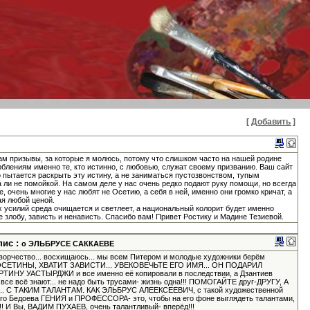
[ Добавить ]
Там призывы, за которые я молюсь, потому что слишком часто на нашей родине
блениям именно те, кто истинно, с любовью, служат своему призванию. Ваш сайт
о пытается раскрыть эту истину, а не заниматься пустозвонством, тупым
 ли не помойкой. На самом деле у нас очень редко подают руку помощи, но всегда
, очень многие у нас любят не Осетию, а себя в ней, именно они громко кричат, а
ая любой ценой.
усилий среда очищается и светлеет, а национальный колорит будет именно
не злобу, зависть и ненависть. Спасибо вам! Привет Ростику и Мадине Тезиевой.
пис :
о ЭЛЬБРУСЕ САККАЕВЕ
творчество... восхищаюсь... мы всем Питером и молодые художники берём
вот, ОСЕТИНЫ, ХВАТИТ ЗАВИСТИ... УВЕКОВЕЧЬТЕ ЕГО ИМЯ... ОН ПОДАРИЛ
У УАСТЫРДЖИ и все именно её копировали в последствии, а Дзантиев
о все всё знают... не надо быть трусами- жизнь одна!!! ПОМОГАЙТЕ друг-ДРУГУ, А
 С ТАКИМ ТАЛАНТАМ. КАК ЭЛЬБРУС АЛЕЕКСЕЕВИЧ, с такой художественной
ного Бедоева ГЕНИЯ и ПРОФЕССОРА- это, чтобы на его фоне выглядеть талантами,
!!! И Вы, ВАДИМ ПУХАЕВ, очень талантливый- вперёд!!!