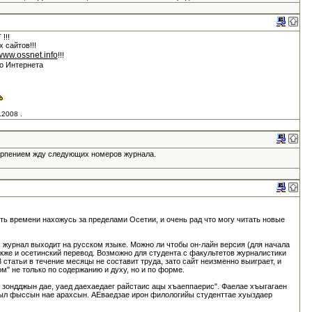
!!!
х сайтов!!!
/www.ossnet.info
!!!
го Интернета
.2008 .
ерпением жду следующих номеров журнала.
ть времени нахожусь за пределами Осетии, и очень рад что могу читать новые
м журнал выходит на русском языке. Можно ли чтобы он-лайн версия (для начала
акже и осетинский перевод. Возможно для студента с факультетов журналистики
 статьи в течение месяцы не составит труда, зато сайт неизменно выиграет, и
м" не только по содержанию и духу, но и по форме.
 зондджын дае, уаед даехаедаег райстаис ацы хъаеппаерис". Фаелае хъыгагаен
л фыссын нае арахсын. АЕваедзае ирон филологийы студенттае хуыздаер