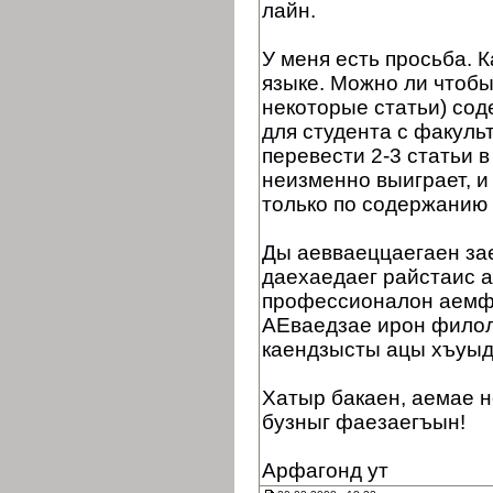
лайн.
У меня есть просьба. 
языке. Можно ли чтобы
некоторые статьи) сод
для студента с факуль
перевести 2-3 статьи в
неизменно выиграет, и
только по содержанию 
Ды аевваеццаегаен зае
даехаедаег райстаис 
профессионалон аемф
АЕваедзае ирон филол
каендзысты ацы хъуыд
Хатыр бакаен, аемае н
бузныг фаезаегъын!
Арфагонд ут