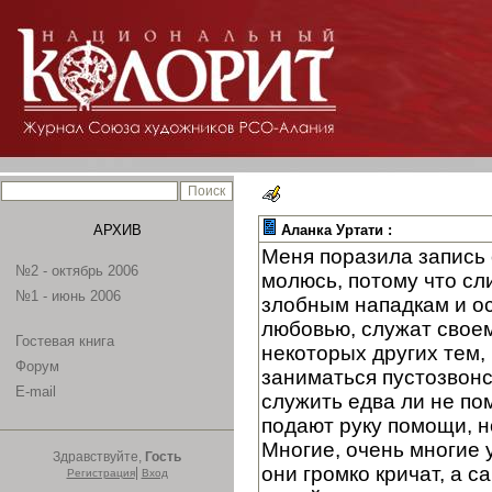
АРХИВ
Аланка Уртати :
Меня поразила запись 
№2 - октябрь 2006
молюсь, потому что сл
№1 - июнь 2006
злобным нападкам и ос
любовью, служат своем
Гостевая книга
некоторых других тем, 
Форум
заниматься пустозвонс
E-mail
служить едва ли не по
подают руку помощи, н
Многие, очень многие у
Здравствуйте,
Гость
они громко кричат, а 
|
Регистрация
Вход