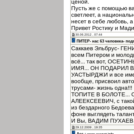
ценой.
Пусть же с помощью в
светлеет, а националь
несет в себе любовь, а
Привет Ростику и Мад
30.06.2012 , 07:44
ПИТЕР- нас 63 человека- под
Саккаев Эльбрус- ГЕНИЙ
всем Питером и молоды
всё... так вот, ОСЕТ
ИМЯ... ОН ПОДАРИЛ
УАСТЫРДЖИ и все имен
вообще, присвоил автор
трусами- жизнь одна!
ТОПИТЕ В БОЛОТЕ... 
АЛЕЕКСЕЕВИЧ, с такой
из бездарного Бедоев
фоне выглядеть таланта
И Вы, ВАДИМ ПУХАЕВ, 
29.12.2009 , 19:35
Ass :