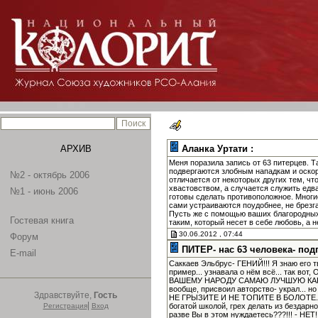
АРХИВ
Аланка Уртати :
Меня поразила запись от 63 питерцев. 
подвергаются злобным нападкам и оскор
№2 - октябрь 2006
отличается от некоторых других тем, чт
хвастовством, а случается служить едва
№1 - июнь 2006
готовы сделать противоположное. Многие
сами устраиваются поудобнее, не брезг
Пусть же с помощью ваших благородных 
Гостевая книга
таким, который несет в себе любовь, а 
30.06.2012 , 07:44
Форум
ПИТЕР- нас 63 человека- под
E-mail
Саккаев Эльбрус- ГЕНИЙ!!! Я знаю его 
пример... узнавала о нём всё... так 
ВАШЕМУ НАРОДУ САМАЮ ЛУЧШУЮ КАРТИН
вообще, присвоил авторство- украл... н
Здравствуйте,
Гость
НЕ ГРЫЗИТЕ И НЕ ТОПИТЕ В БОЛОТЕ...
|
Регистрация
Вход
богатой школой, грех делать из бездар
разве Вы в этом нуждаетесь???!!! - НЕТ