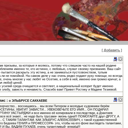
[ Добавить ]
Там призывы, за которые я молюсь, потому что слишком часто на нашей родине
блениям именно те, кто истинно, с любовью, служат своему призванию. Ваш сайт
о пытается раскрыть эту истину, а не заниматься пустозвонством, тупым
 ли не помойкой. На самом деле у нас очень редко подают руку помощи, но всегда
, очень многие у нас любят не Осетию, а себя в ней, именно они громко кричат, а
ая любой ценой.
усилий среда очищается и светлеет, а национальный колорит будет именно
не злобу, зависть и ненависть. Спасибо вам! Привет Ростику и Мадине Тезиевой.
пис :
о ЭЛЬБРУСЕ САККАЕВЕ
творчество... восхищаюсь... мы всем Питером и молодые художники берём
вот, ОСЕТИНЫ, ХВАТИТ ЗАВИСТИ... УВЕКОВЕЧЬТЕ ЕГО ИМЯ... ОН ПОДАРИЛ
У УАСТЫРДЖИ и все именно её копировали в последствии, а Дзантиев
о все всё знают... не надо быть трусами- жизнь одна!!! ПОМОГАЙТЕ друг-ДРУГУ, А
 С ТАКИМ ТАЛАНТАМ. КАК ЭЛЬБРУС АЛЕЕКСЕЕВИЧ, с такой художественной
ного Бедоева ГЕНИЯ и ПРОФЕССОРА- это, чтобы на его фоне выглядеть талантами,
!!! И Вы, ВАДИМ ПУХАЕВ, очень талантливый- вперёд!!!