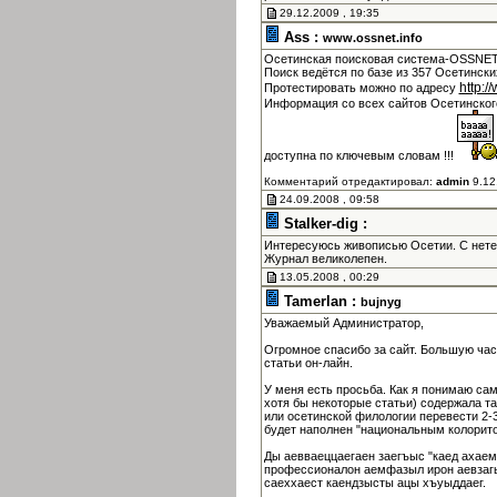
29.12.2009 , 19:35
Ass :
www.ossnet.info
Осетинская поисковая система-OSSNET 
Поиск ведётся по базе из 357 Осетински
http:/
Протестировать можно по адресу
Информация со всех сайтов Осетинско
доступна по ключевым словам !!!
Комментарий отредактировал:
admin
9.12
24.09.2008 , 09:58
Stalker-dig :
Интересуюсь живописью Осетии. С нет
Журнал великолепен.
13.05.2008 , 00:29
Tamerlan :
bujnyg
Уважаемый Администратор,
Огромное спасибо за сайт. Большую час
статьи он-лайн.
У меня есть просьба. Как я понимаю са
хотя бы некоторые статьи) содержала т
или осетинской филологии перевести 2-3
будет наполнен "национальным колорито
Ды аевваеццаегаен заегъыс "каед ахаем
профессионалон аемфазыл ирон аевзагы
саеххаест каендзысты ацы хъуыддаег.