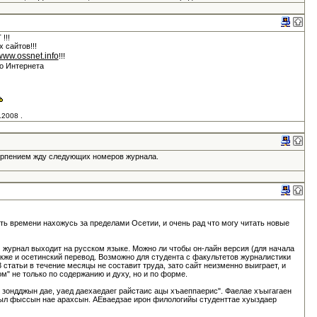
!!!
х сайтов!!!
/www.ossnet.info
!!!
го Интернета
.2008 .
ерпением жду следующих номеров журнала.
ть времени нахожусь за пределами Осетии, и очень рад что могу читать новые
м журнал выходит на русском языке. Можно ли чтобы он-лайн версия (для начала
акже и осетинский перевод. Возможно для студента с факультетов журналистики
 статьи в течение месяцы не составит труда, зато сайт неизменно выиграет, и
м" не только по содержанию и духу, но и по форме.
 зондджын дае, уаед даехаедаег райстаис ацы хъаеппаерис". Фаелае хъыгагаен
л фыссын нае арахсын. АЕваедзае ирон филологийы студенттае хуыздаер