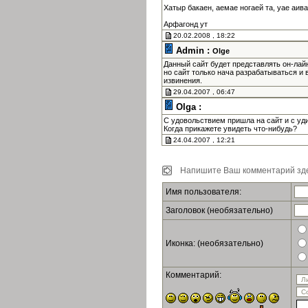
Хатыр бакаен, аемае ногаей та, уае аив
Арфагонд ут
20.02.2008 , 18:22
Admin :
Olge
Данный сайт будет представлять он-лай
но сайт только нача разрабатываться и 
извинения.
29.04.2007 , 06:47
Olga :
С удовольствием пришла на сайт и с уд
Когда прикажете увидеть что-нибудь?
24.04.2007 , 12:21
Напишите Ваш комментарий зде
Имя пользователя:
Заголовок (необязательно)
Иконка: (необязательно)
Комментарий: