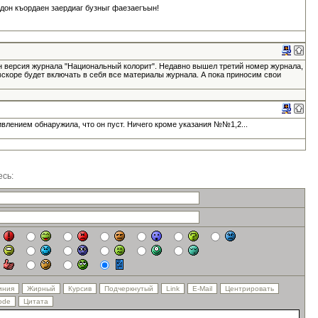
адон къордаен заердиаг бузныг фаезаегъын!
н версия журнала "Национальный колорит". Недавно вышел третий номер журнала,
вскоре будет включать в себя все материалы журнала. А пока приносим свои
ивлением обнаружила, что он пуст. Ничего кроме указания №№1,2...
сь: