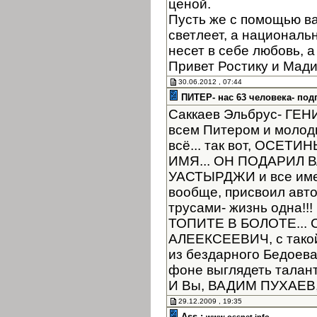
ценой.
Пусть же с помощью в
светлеет, а националь
несет в себе любовь, а
Привет Ростику и Мад
30.06.2012 , 07:44
ПИТЕР- нас 63 человека- под
Саккаев Эльбрус- ГЕНИЙ
всем Питером и молоды
всё... так вот, ОСЕТ
ИМЯ... ОН ПОДАРИЛ
УАСТЫРДЖИ и все имен
вообще, присвоил автор
трусами- жизнь одна!
ТОПИТЕ В БОЛОТЕ... 
АЛЕЕКСЕЕВИЧ, с такой
из бездарного Бедоев
фоне выглядеть таланта
И Вы, ВАДИМ ПУХАЕВ, 
29.12.2009 , 19:35
Ass :