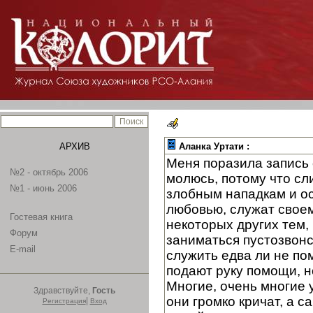
АРХИВ
Аланка Уртати :
Меня поразила запись 
№2 - октябрь 2006
молюсь, потому что сл
№1 - июнь 2006
злобным нападкам и ос
любовью, служат своем
Гостевая книга
некоторых других тем, 
Форум
заниматься пустозвонс
E-mail
служить едва ли не по
подают руку помощи, н
Многие, очень многие у
Здравствуйте,
Гость
они громко кричат, а 
|
Регистрация
Вход