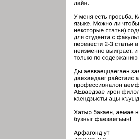
лайн.
У меня есть просьба. 
языке. Можно ли чтобы
некоторые статьи) сод
для студента с факуль
перевести 2-3 статьи в
неизменно выиграет, и
только по содержанию 
Ды аевваеццаегаен зае
даехаедаег райстаис 
профессионалон аемф
АЕваедзае ирон филол
каендзысты ацы хъуыд
Хатыр бакаен, аемае н
бузныг фаезаегъын!
Арфагонд ут