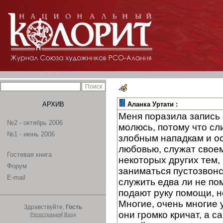
АРХИВ
Аланка Уртати :
Меня поразила запись 
№2 - октябрь 2006
молюсь, потому что сл
№1 - июнь 2006
злобным нападкам и ос
любовью, служат своем
Гостевая книга
некоторых других тем, 
Форум
заниматься пустозвонс
E-mail
служить едва ли не по
подают руку помощи, н
Многие, очень многие у
Здравствуйте,
Гость
они громко кричат, а 
|
Регистрация
Вход