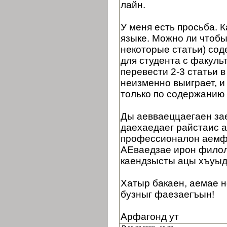
лайн.
У меня есть просьба. 
языке. Можно ли чтобы
некоторые статьи) сод
для студента с факуль
перевести 2-3 статьи в
неизменно выиграет, и
только по содержанию 
Ды аевваеццаегаен зае
даехаедаег райстаис 
профессионалон аемф
АЕваедзае ирон филол
каендзысты ацы хъуыд
Хатыр бакаен, аемае н
бузныг фаезаегъын!
Арфагонд ут