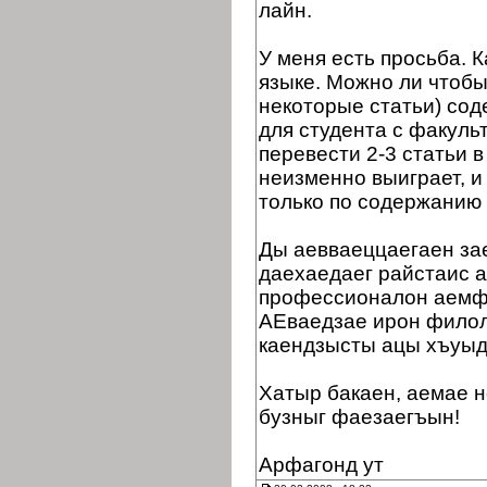
лайн.
У меня есть просьба. 
языке. Можно ли чтобы
некоторые статьи) сод
для студента с факуль
перевести 2-3 статьи в
неизменно выиграет, и
только по содержанию 
Ды аевваеццаегаен зае
даехаедаег райстаис 
профессионалон аемф
АЕваедзае ирон филол
каендзысты ацы хъуыд
Хатыр бакаен, аемае н
бузныг фаезаегъын!
Арфагонд ут