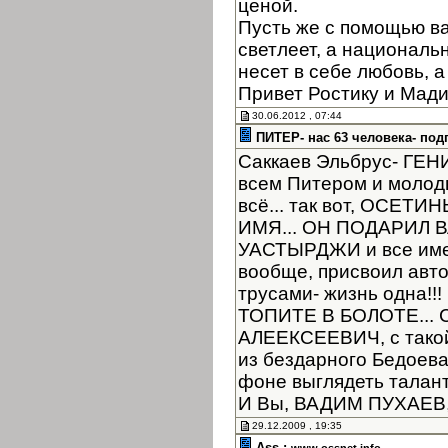
ценой.
Пусть же с помощью в
светлеет, а националь
несет в себе любовь, а
Привет Ростику и Мад
30.06.2012 , 07:44
ПИТЕР- нас 63 человека- под
Саккаев Эльбрус- ГЕНИЙ
всем Питером и молоды
всё... так вот, ОСЕТ
ИМЯ... ОН ПОДАРИЛ
УАСТЫРДЖИ и все имен
вообще, присвоил автор
трусами- жизнь одна!
ТОПИТЕ В БОЛОТЕ... 
АЛЕЕКСЕЕВИЧ, с такой
из бездарного Бедоев
фоне выглядеть таланта
И Вы, ВАДИМ ПУХАЕВ, 
29.12.2009 , 19:35
Ass :