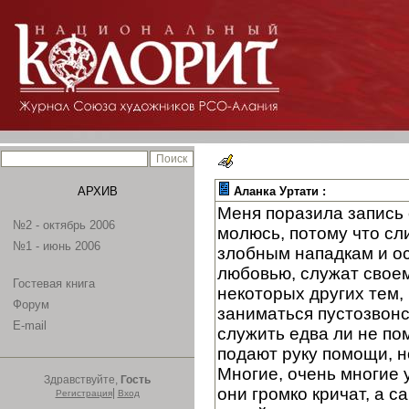
АРХИВ
Аланка Уртати :
Меня поразила запись 
№2 - октябрь 2006
молюсь, потому что сл
№1 - июнь 2006
злобным нападкам и ос
любовью, служат своем
Гостевая книга
некоторых других тем, 
Форум
заниматься пустозвонс
E-mail
служить едва ли не по
подают руку помощи, н
Многие, очень многие у
Здравствуйте,
Гость
они громко кричат, а 
|
Регистрация
Вход