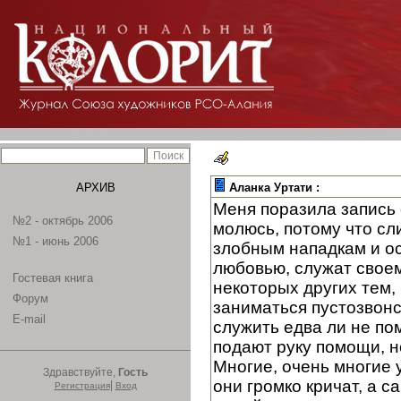
АРХИВ
Аланка Уртати :
Меня поразила запись 
№2 - октябрь 2006
молюсь, потому что сл
№1 - июнь 2006
злобным нападкам и ос
любовью, служат своем
Гостевая книга
некоторых других тем, 
Форум
заниматься пустозвонс
E-mail
служить едва ли не по
подают руку помощи, н
Многие, очень многие у
Здравствуйте,
Гость
они громко кричат, а 
|
Регистрация
Вход