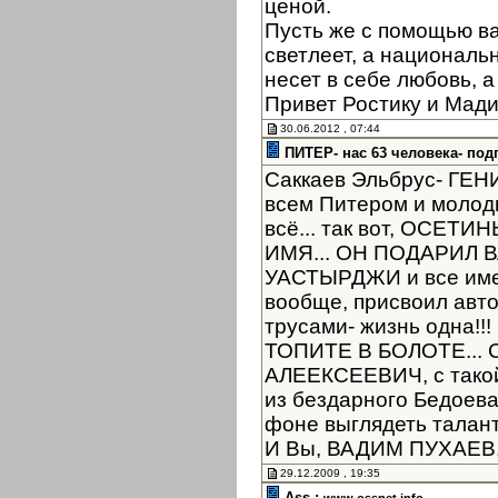
ценой.
Пусть же с помощью в
светлеет, а националь
несет в себе любовь, а
Привет Ростику и Мад
30.06.2012 , 07:44
ПИТЕР- нас 63 человека- под
Саккаев Эльбрус- ГЕНИЙ
всем Питером и молоды
всё... так вот, ОСЕТ
ИМЯ... ОН ПОДАРИЛ
УАСТЫРДЖИ и все имен
вообще, присвоил автор
трусами- жизнь одна!
ТОПИТЕ В БОЛОТЕ... 
АЛЕЕКСЕЕВИЧ, с такой
из бездарного Бедоев
фоне выглядеть таланта
И Вы, ВАДИМ ПУХАЕВ, 
29.12.2009 , 19:35
Ass :