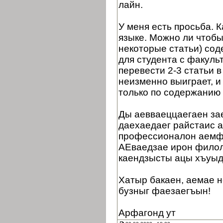
лайн.
У меня есть просьба. 
языке. Можно ли чтобы
некоторые статьи) сод
для студента с факуль
перевести 2-3 статьи в
неизменно выиграет, и
только по содержанию 
Ды аевваеццаегаен зае
даехаедаег райстаис 
профессионалон аемф
АЕваедзае ирон филол
каендзысты ацы хъуыд
Хатыр бакаен, аемае н
бузныг фаезаегъын!
Арфагонд ут