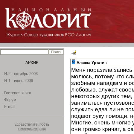
АРХИВ
Аланка Уртати :
Меня поразила запись 
№2 - октябрь 2006
молюсь, потому что сл
№1 - июнь 2006
злобным нападкам и ос
любовью, служат своем
Гостевая книга
некоторых других тем, 
Форум
заниматься пустозвонс
E-mail
служить едва ли не по
подают руку помощи, н
Многие, очень многие у
Здравствуйте,
Гость
они громко кричат, а 
|
Регистрация
Вход