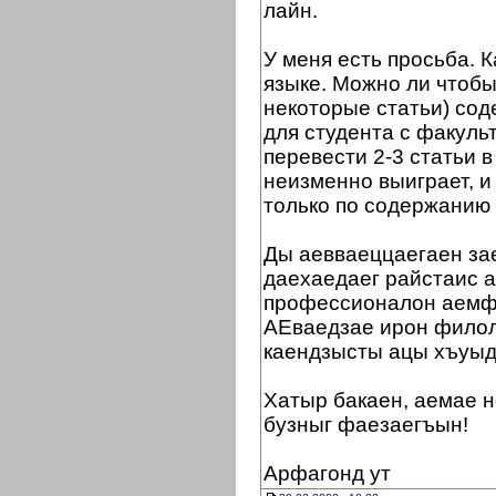
лайн.
У меня есть просьба. 
языке. Можно ли чтобы
некоторые статьи) сод
для студента с факуль
перевести 2-3 статьи в
неизменно выиграет, и
только по содержанию 
Ды аевваеццаегаен зае
даехаедаег райстаис 
профессионалон аемф
АЕваедзае ирон филол
каендзысты ацы хъуыд
Хатыр бакаен, аемае н
бузныг фаезаегъын!
Арфагонд ут