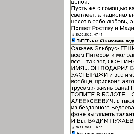
ценой.
Пусть же с помощью в
светлеет, а националь
несет в себе любовь, а
Привет Ростику и Мад
30.06.2012 , 07:44
ПИТЕР- нас 63 человека- под
Саккаев Эльбрус- ГЕНИЙ
всем Питером и молоды
всё... так вот, ОСЕТ
ИМЯ... ОН ПОДАРИЛ
УАСТЫРДЖИ и все имен
вообще, присвоил автор
трусами- жизнь одна!
ТОПИТЕ В БОЛОТЕ... 
АЛЕЕКСЕЕВИЧ, с такой
из бездарного Бедоев
фоне выглядеть таланта
И Вы, ВАДИМ ПУХАЕВ, 
29.12.2009 , 19:35
Ass :