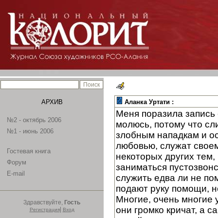
АРХИВ
Аланка Уртати :
Меня поразила запись 
№2 - октябрь 2006
молюсь, потому что сл
№1 - июнь 2006
злобным нападкам и ос
любовью, служат своем
Гостевая книга
некоторых других тем, 
Форум
заниматься пустозвонс
E-mail
служить едва ли не по
подают руку помощи, н
Многие, очень многие у
Здравствуйте,
Гость
они громко кричат, а 
|
Регистрация
Вход