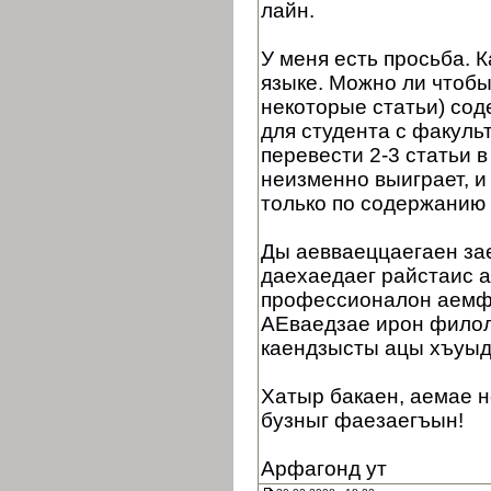
лайн.
У меня есть просьба. 
языке. Можно ли чтобы
некоторые статьи) сод
для студента с факуль
перевести 2-3 статьи в
неизменно выиграет, и
только по содержанию 
Ды аевваеццаегаен зае
даехаедаег райстаис 
профессионалон аемф
АЕваедзае ирон филол
каендзысты ацы хъуыд
Хатыр бакаен, аемае н
бузныг фаезаегъын!
Арфагонд ут