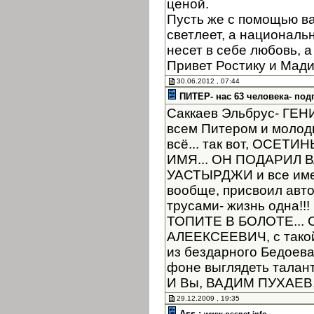
ценой.
Пусть же с помощью в
светлеет, а националь
несет в себе любовь, а
Привет Ростику и Мад
30.06.2012 , 07:44
ПИТЕР- нас 63 человека- под
Саккаев Эльбрус- ГЕНИЙ
всем Питером и молоды
всё... так вот, ОСЕТ
ИМЯ... ОН ПОДАРИЛ
УАСТЫРДЖИ и все имен
вообще, присвоил автор
трусами- жизнь одна!
ТОПИТЕ В БОЛОТЕ... 
АЛЕЕКСЕЕВИЧ, с такой
из бездарного Бедоев
фоне выглядеть таланта
И Вы, ВАДИМ ПУХАЕВ, 
29.12.2009 , 19:35
Ass :