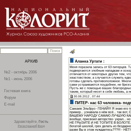
АРХИВ
Аланка Уртати :
Меня поразила запись от 63 питерцев. 
подвергаются злобным нападкам и оскор
№2 - октябрь 2006
отличается от некоторых других тем, чт
хвастовством, а случается служить едва
№1 - июнь 2006
готовы сделать противоположное. Многие
сами устраиваются поудобнее, не брезг
Пусть же с помощью ваших благородных 
Гостевая книга
таким, который несет в себе любовь, а 
30.06.2012 , 07:44
Форум
ПИТЕР- нас 63 человека- под
E-mail
Саккаев Эльбрус- ГЕНИЙ!!! Я знаю его 
пример... узнавала о нём всё... так 
ВАШЕМУ НАРОДУ САМАЮ ЛУЧШУЮ КАРТИН
вообще, присвоил авторство- украл... н
Здравствуйте,
Гость
НЕ ГРЫЗИТЕ И НЕ ТОПИТЕ В БОЛОТЕ...
|
Регистрация
Вход
богатой школой, грех делать из бездар
разве Вы в этом нуждаетесь???!!! - НЕТ