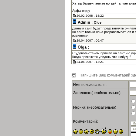
Хатыр бакаен, аемае ногаей та, уае аив
Арфагонд ут
20.02.2008 , 18:22
Admin :
Olge
Данный сайт будет представлять он-лай
но сайт только нача разрабатываться и 
извинения.
29.04.2007 , 06:47
Olga :
С удовольствием пришла на сайт и с уд
Когда прикажете увидеть что-нибудь?
24.04.2007 , 12:21
Напишите Ваш комментарий зде
Имя пользователя:
Заголовок (необязательно)
Иконка: (необязательно)
Комментарий: