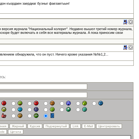
адон къордаен заердиаг бузныг фаезаегъын!
н версия журнала "Национальный колорит". Недавно вышел третий номер журнала,
вскоре будет включать в себя все материалы журнала. А пока приносим свои
ивлением обнаружила, что он пуст. Ничего кроме указания №№1,2...
сь: