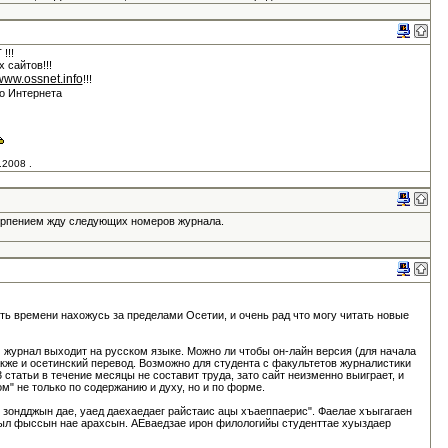
!!!
х сайтов!!!
/www.ossnet.info
!!!
го Интернета
.2008 .
ерпением жду следующих номеров журнала.
ть времени нахожусь за пределами Осетии, и очень рад что могу читать новые
м журнал выходит на русском языке. Можно ли чтобы он-лайн версия (для начала
акже и осетинский перевод. Возможно для студента с факультетов журналистики
 статьи в течение месяцы не составит труда, зато сайт неизменно выиграет, и
м" не только по содержанию и духу, но и по форме.
 зондджын дае, уаед даехаедаег райстаис ацы хъаеппаерис". Фаелае хъыгагаен
л фыссын нае арахсын. АЕваедзае ирон филологийы студенттае хуыздаер