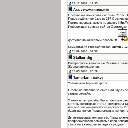
29.12.2009 , 19:35
Ass :
www.ossnet.info
Осетинская поисковая система-OSSNET 
Поиск ведётся по базе из 357 Осетински
http:/
Протестировать можно по адресу
Информация со всех сайтов Осетинско
доступна по ключевым словам !!!
Комментарий отредактировал:
admin
9.12
24.09.2008 , 09:58
Stalker-dig :
Интересуюсь живописью Осетии. С нет
Журнал великолепен.
13.05.2008 , 00:29
Tamerlan :
bujnyg
Уважаемый Администратор,
Огромное спасибо за сайт. Большую час
статьи он-лайн.
У меня есть просьба. Как я понимаю са
хотя бы некоторые статьи) содержала т
или осетинской филологии перевести 2-3
будет наполнен "национальным колорито
Ды аевваеццаегаен заегъыс "каед ахаем
профессионалон аемфазыл ирон аевзагы
саеххаест каендзысты ацы хъуыддаег.