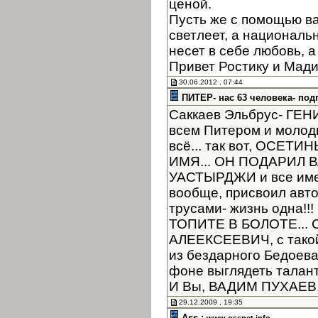
ценой.
Пусть же с помощью в
светлеет, а националь
несет в себе любовь, а
Привет Ростику и Мад
30.06.2012 , 07:44
ПИТЕР- нас 63 человека- под
Саккаев Эльбрус- ГЕНИЙ
всем Питером и молоды
всё... так вот, ОСЕТ
ИМЯ... ОН ПОДАРИЛ
УАСТЫРДЖИ и все имен
вообще, присвоил автор
трусами- жизнь одна!
ТОПИТЕ В БОЛОТЕ... 
АЛЕЕКСЕЕВИЧ, с такой
из бездарного Бедоев
фоне выглядеть таланта
И Вы, ВАДИМ ПУХАЕВ, 
29.12.2009 , 19:35
Ass :