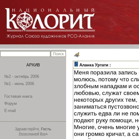
АРХИВ
Аланка Уртати :
Меня поразила запись 
№2 - октябрь 2006
молюсь, потому что сл
№1 - июнь 2006
злобным нападкам и ос
любовью, служат своем
Гостевая книга
некоторых других тем, 
Форум
заниматься пустозвонс
E-mail
служить едва ли не по
подают руку помощи, н
Многие, очень многие у
Здравствуйте,
Гость
они громко кричат, а 
|
Регистрация
Вход