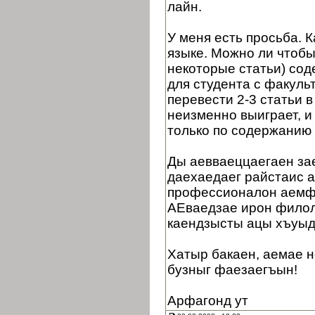
лайн.
У меня есть просьба. 
языке. Можно ли чтобы
некоторые статьи) сод
для студента с факуль
перевести 2-3 статьи в
неизменно выиграет, и
только по содержанию 
Ды аевваеццаегаен зае
даехаедаег райстаис 
профессионалон аемф
АЕваедзае ирон филол
каендзысты ацы хъуыд
Хатыр бакаен, аемае н
бузныг фаезаегъын!
Арфагонд ут