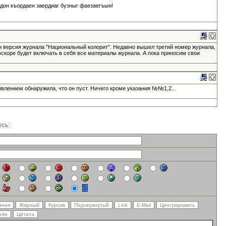
адон къордаен заердиаг бузныг фаезаегъын!
н версия журнала "Национальный колорит". Недавно вышел третий номер журнала,
вскоре будет включать в себя все материалы журнала. А пока приносим свои
ивлением обнаружила, что он пуст. Ничего кроме указания №№1,2...
сь: