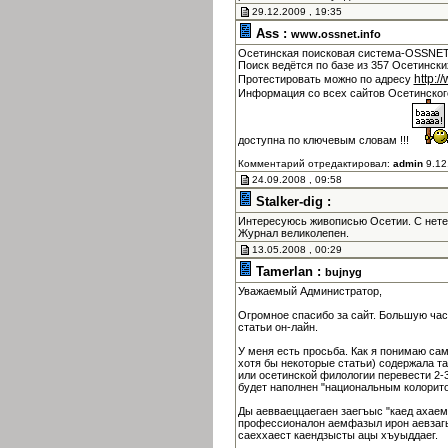
29.12.2009 , 19:35
Ass :
www.ossnet.info
Осетинская поисковая система-OSSNET 
Поиск ведётся по базе из 357 Осетински
http:/
Протестировать можно по адресу
Информация со всех сайтов Осетинско
доступна по ключевым словам !!!
Комментарий отредактировал:
admin
9.12
24.09.2008 , 09:58
Stalker-dig :
Интересуюсь живописью Осетии. С нет
Журнал великолепен.
13.05.2008 , 00:29
Tamerlan :
bujnyg
Уважаемый Администратор,
Огромное спасибо за сайт. Большую час
статьи он-лайн.
У меня есть просьба. Как я понимаю са
хотя бы некоторые статьи) содержала т
или осетинской филологии перевести 2-3
будет наполнен "национальным колорито
Ды аевваеццаегаен заегъыс "каед ахаем
профессионалон аемфазыл ирон аевзагы
саеххаест каендзысты ацы хъуыддаег.