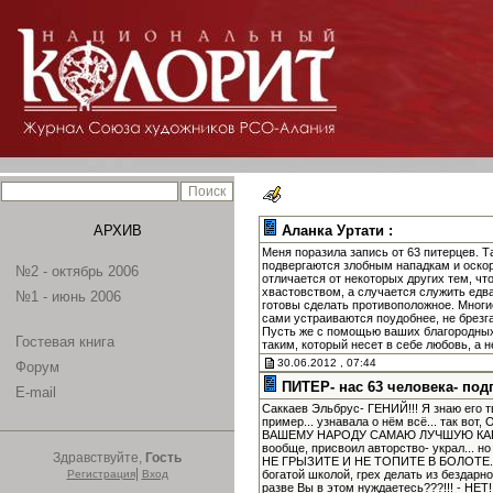
АРХИВ
Аланка Уртати :
Меня поразила запись от 63 питерцев. 
подвергаются злобным нападкам и оскор
№2 - октябрь 2006
отличается от некоторых других тем, чт
хвастовством, а случается служить едва
№1 - июнь 2006
готовы сделать противоположное. Многие
сами устраиваются поудобнее, не брезг
Пусть же с помощью ваших благородных 
Гостевая книга
таким, который несет в себе любовь, а 
30.06.2012 , 07:44
Форум
ПИТЕР- нас 63 человека- под
E-mail
Саккаев Эльбрус- ГЕНИЙ!!! Я знаю его 
пример... узнавала о нём всё... так 
ВАШЕМУ НАРОДУ САМАЮ ЛУЧШУЮ КАРТИН
вообще, присвоил авторство- украл... н
Здравствуйте,
Гость
НЕ ГРЫЗИТЕ И НЕ ТОПИТЕ В БОЛОТЕ...
|
Регистрация
Вход
богатой школой, грех делать из бездар
разве Вы в этом нуждаетесь???!!! - НЕТ