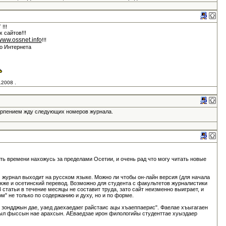
!!!
х сайтов!!!
/www.ossnet.info
!!!
го Интернета
.2008 .
ерпением жду следующих номеров журнала.
ть времени нахожусь за пределами Осетии, и очень рад что могу читать новые
м журнал выходит на русском языке. Можно ли чтобы он-лайн версия (для начала
акже и осетинский перевод. Возможно для студента с факультетов журналистики
 статьи в течение месяцы не составит труда, зато сайт неизменно выиграет, и
м" не только по содержанию и духу, но и по форме.
 зондджын дае, уаед даехаедаег райстаис ацы хъаеппаерис". Фаелае хъыгагаен
л фыссын нае арахсын. АЕваедзае ирон филологийы студенттае хуыздаер