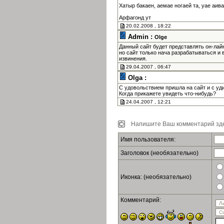
Хатыр бакаен, аемае ногаей та, уае аив
Арфагонд ут
20.02.2008 , 18:22
Admin :
Olge
Данный сайт будет представлять он-лай
но сайт только нача разрабатываться и 
извинения.
29.04.2007 , 06:47
Olga :
С удовольствием пришла на сайт и с уд
Когда прикажете увидеть что-нибудь?
24.04.2007 , 12:21
Напишите Ваш комментарий зде
Имя пользователя:
Заголовок (необязательно)
Иконка: (необязательно)
Комментарий: