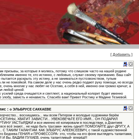
[ Добавить ]
Там призывы, за которые я молюсь, потому что слишком часто на нашей родине
блениям именно те, кто истинно, с любовью, служат своему призванию. Ваш сайт
о пытается раскрыть эту истину, а не заниматься пустозвонством, тупым
 ли не помойкой. На самом деле у нас очень редко подают руку помощи, но всегда
, очень многие у нас любят не Осетию, а себя в ней, именно они громко кричат, а
ая любой ценой.
усилий среда очищается и светлеет, а национальный колорит будет именно
не злобу, зависть и ненависть. Спасибо вам! Привет Ростику и Мадине Тезиевой.
пис :
о ЭЛЬБРУСЕ САККАЕВЕ
творчество... восхищаюсь... мы всем Питером и молодые художники берём
вот, ОСЕТИНЫ, ХВАТИТ ЗАВИСТИ... УВЕКОВЕЧЬТЕ ЕГО ИМЯ... ОН ПОДАРИЛ
У УАСТЫРДЖИ и все именно её копировали в последствии, а Дзантиев
о все всё знают... не надо быть трусами- жизнь одна!!! ПОМОГАЙТЕ друг-ДРУГУ, А
 С ТАКИМ ТАЛАНТАМ. КАК ЭЛЬБРУС АЛЕЕКСЕЕВИЧ, с такой художественной
ного Бедоева ГЕНИЯ и ПРОФЕССОРА- это, чтобы на его фоне выглядеть талантами,
!!! И Вы, ВАДИМ ПУХАЕВ, очень талантливый- вперёд!!!