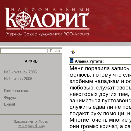
АРХИВ
Аланка Уртати :
Меня поразила запись 
№2 - октябрь 2006
молюсь, потому что сл
№1 - июнь 2006
злобным нападкам и ос
любовью, служат своем
Гостевая книга
некоторых других тем, 
Форум
заниматься пустозвонс
E-mail
служить едва ли не по
подают руку помощи, н
Многие, очень многие у
Здравствуйте,
Гость
они громко кричат, а 
|
Регистрация
Вход