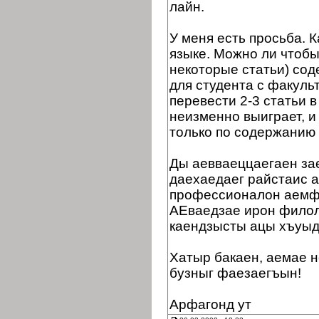
лайн.
У меня есть просьба. 
языке. Можно ли чтобы
некоторые статьи) сод
для студента с факуль
перевести 2-3 статьи в
неизменно выиграет, и
только по содержанию 
Ды аевваеццаегаен зае
даехаедаег райстаис 
профессионалон аемф
АЕваедзае ирон филол
каендзысты ацы хъуыд
Хатыр бакаен, аемае н
бузныг фаезаегъын!
Арфагонд ут