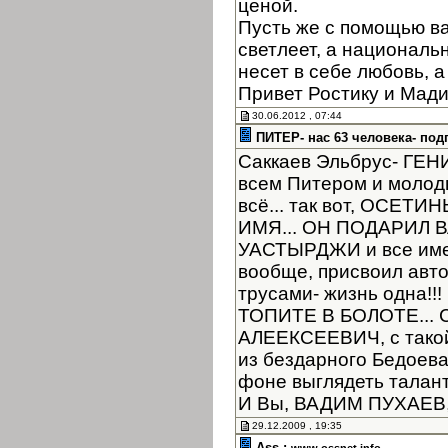
ценой.
Пусть же с помощью в
светлеет, а националь
несет в себе любовь, а
Привет Ростику и Мад
30.06.2012 , 07:44
ПИТЕР- нас 63 человека- под
Саккаев Эльбрус- ГЕНИЙ
всем Питером и молоды
всё... так вот, ОСЕТ
ИМЯ... ОН ПОДАРИЛ
УАСТЫРДЖИ и все имен
вообще, присвоил автор
трусами- жизнь одна!
ТОПИТЕ В БОЛОТЕ... 
АЛЕЕКСЕЕВИЧ, с такой
из бездарного Бедоев
фоне выглядеть таланта
И Вы, ВАДИМ ПУХАЕВ, 
29.12.2009 , 19:35
Ass :