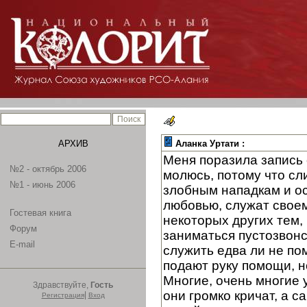
АРХИВ
Аланка Уртати :
Меня поразила запись 
№2 - октябрь 2006
молюсь, потому что сл
№1 - июнь 2006
злобным нападкам и ос
любовью, служат своем
Гостевая книга
некоторых других тем, 
Форум
заниматься пустозвонс
E-mail
служить едва ли не по
подают руку помощи, н
Многие, очень многие у
Здравствуйте,
Гость
они громко кричат, а 
|
Регистрация
Вход