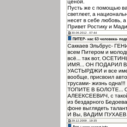
ценой.
Пусть же с помощью в
светлеет, а националь
несет в себе любовь, а
Привет Ростику и Мад
30.06.2012 , 07:44
ПИТЕР- нас 63 человека- под
Саккаев Эльбрус- ГЕНИЙ
всем Питером и молоды
всё... так вот, ОСЕТ
ИМЯ... ОН ПОДАРИЛ
УАСТЫРДЖИ и все имен
вообще, присвоил автор
трусами- жизнь одна!
ТОПИТЕ В БОЛОТЕ... 
АЛЕЕКСЕЕВИЧ, с такой
из бездарного Бедоев
фоне выглядеть таланта
И Вы, ВАДИМ ПУХАЕВ, 
29.12.2009 , 19:35
Ass :