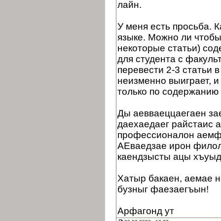
лайн.
У меня есть просьба. 
языке. Можно ли чтобы
некоторые статьи) сод
для студента с факуль
перевести 2-3 статьи в
неизменно выиграет, и
только по содержанию 
Ды аевваеццаегаен зае
даехаедаег райстаис 
профессионалон аемф
АЕваедзае ирон филол
каендзысты ацы хъуыд
Хатыр бакаен, аемае н
бузныг фаезаегъын!
Арфагонд ут